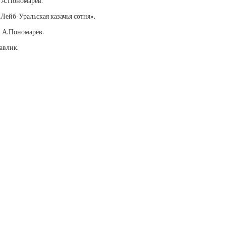
. А.Пономарёв.
Лейб-Уральская казачья сотня».
. А.Пономарёв.
авлик.