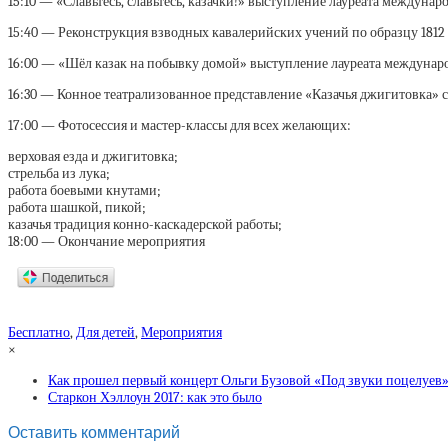
15:10 — «Славьтесь, славьтесь, казачки!» выступление лауреата междуна
15:40 — Реконструкция взводных кавалерийских учений по образцу 1812 
16:00 — «Шёл казак на побывку домой» выступление лауреата междунаро
16:30 — Конное театрализованное представление «Казачья джигитовка» с
17:00 — Фотосессия и мастер-классы для всех желающих:
верховая езда и джигитовка;
стрельба из лука;
работа боевыми кнутами;
работа шашкой, пикой;
казачья традиция конно-каскадерской работы;
18:00 — Окончание мероприятия
Бесплатно
,
Для детей
,
Мероприятия
×
Как прошел первый концерт Ольги Бузовой «Под звуки поцелуев» 
Старкон Хэллоун 2017: как это было
Оставить комментарий