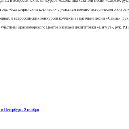
родных и всероссийских конкурсов коллектива казачьей песни «Сакма», рук
года, «Кавалерийский котильон» с участием военно-исторического клуба «
дных и всероссийских конкурсов коллектива казачьей песни «Сакма», рук
 участием Красноборского Центра казачьей джигитовки «Багмут», рук. Р.П
в Петербурге 2 ноября