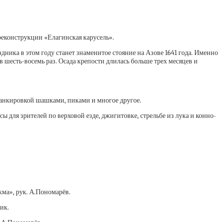
 реконструкции «Елагинская карусель».
ика в этом году станет знаменитое стояние на Азове 1641 года. Именно
 шесть-восемь раз. Осада крепости длилась больше трех месяцев и
ланкировкой шашками, пиками и многое другое.
для зрителей по верховой езде, джигитовке, стрельбе из лука и конно-
кма», рук. А.Пономарёв.
ик.