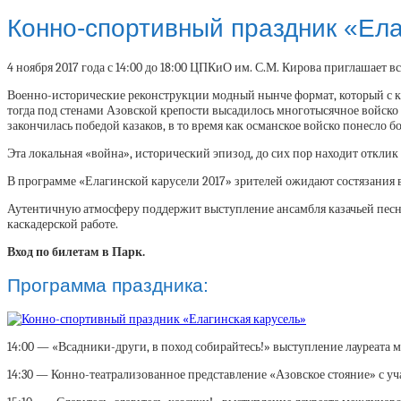
Конно-спортивный праздник «Ела
4 ноября 2017 года с 14:00 до 18:00 ЦПКиО им. С.М. Кирова приглашает 
Военно-исторические реконструкции модный нынче формат, который с ка
тогда под стенами Азовской крепости высадилось многотысячное войско 
закончилась победой казаков, в то время как османское войско понесло б
Эта локальная «война», исторический эпизод, до сих пор находит отклик
В программе «Елагинской карусели 2017» зрителей ожидают состязания
Аутентичную атмосферу поддержит выступление ансамбля казачьей песни 
каскадерской работе.
Вход по билетам в Парк.
Программа праздника:
14:00 — «Всадники-други, в поход собирайтесь!» выступление лауреата 
14:30 — Конно-театрализованное представление «Азовское стояние» с уч