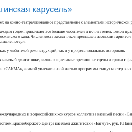
гинская карусель»
всех на конно-театрализованное представление с элементами исторической
ждым годом привлекает все больше любителей и почитателей. Темой праздн
османского хана. Численность захватчиков превышала азовский гарнизон в
ольшие потери.
 как у любителей реконструкций, так и у профессиональных историков.
 в казачьей джигитовке, включающие самые зрелищные сцены и трюки с ф
«САКМА», а самой увлекательной частью программы станут мастер-классы 
международных и всероссийских конкурсов коллектива казачьей песни «Са
астием Красноборского Центра казачьей джигитовки «Багмут», рук. Р.Павл