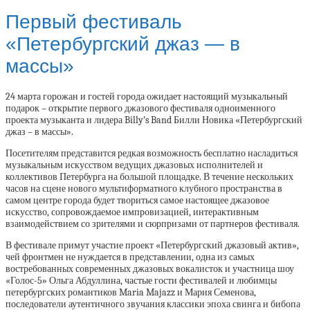
Первый фестиваль
«Петербургский джаз — в
массы»
24 марта горожан и гостей города ожидает настоящий музыкальный
подарок – открытие первого джазового фестиваля одноименного
проекта музыканта и лидера Billy’s Band Билли Новика «Петербургский
джаз – в массы».
Посетителям представится редкая возможность бесплатно насладиться
музыкальным искусством ведущих джазовых исполнителей и
коллективов Петербурга на большой площадке. В течение нескольких
часов на сцене нового мультиформатного клубного пространства в
самом центре города будет твориться самое настоящее джазовое
искусство, сопровождаемое импровизацией, интерактивным
взаимодействием со зрителями и сюрпризами от партнеров фестиваля.
В фестивале примут участие проект «Петербургский джазовый актив»,
чей фронтмен не нуждается в представлении, одна из самых
востребованных современных джазовых вокалисток и участница шоу
«Голос-5» Ольга Абдуллина, частые гости фестивалей и любимцы
петербургских романтиков Maria Majazz и Мария Семенова,
последователи аутентичного звучания классики эпоха свинга и бибопа