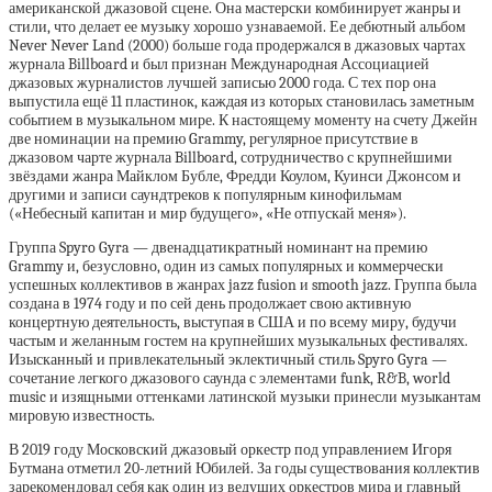
американской джазовой сцене. Она мастерски комбинирует жанры и
стили, что делает ее музыку хорошо узнаваемой. Ее дебютный альбом
Never Never Land (2000) больше года продержался в джазовых чартах
журнала Billboard и был признан Международная Ассоциацией
джазовых журналистов лучшей записью 2000 года. С тех пор она
выпустила ещё 11 пластинок, каждая из которых становилась заметным
событием в музыкальном мире. К настоящему моменту на счету Джейн
две номинации на премию Grammy, регулярное присутствие в
джазовом чарте журнала Billboard, сотрудничество с крупнейшими
звёздами жанра Майклом Бубле, Фредди Коулом, Куинси Джонсом и
другими и записи саундтреков к популярным кинофильмам
(«Небесный капитан и мир будущего», «Не отпускай меня»).
Группа Spyro Gyra — двенадцатикратный номинант на премию
Grammy и, безусловно, один из самых популярных и коммерчески
успешных коллективов в жанрах jazz fusion и smooth jazz. Группа была
создана в 1974 году и по сей день продолжает свою активную
концертную деятельность, выступая в США и по всему миру, будучи
частым и желанным гостем на крупнейших музыкальных фестивалях.
Изысканный и привлекательный эклектичный стиль Spyro Gyra —
сочетание легкого джазового саунда с элементами funk, R&B, world
music и изящными оттенками латинской музыки принесли музыкантам
мировую известность.
В 2019 году Московский джазовый оркестр под управлением Игоря
Бутмана отметил 20-летний Юбилей. За годы существования коллектив
зарекомендовал себя как один из ведущих оркестров мира и главный