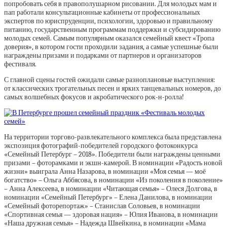
попробовать себя в правополушарном рисовании. Для молодых мам и
пап работали консультационные кабинеты от профессиональных
экспертов по юриспруденции, психологии, здоровью и правильному
питанию, государственным программам поддержки и субсидированию
молодых семей. Самым популярным оказался семейный квест «Тропа
доверия», в котором гости проходили задания, а самые успешные были
награждены призами и подарками от партнеров и организаторов
фестиваля.
С главной сцены гостей ожидали самые разноплановые выступления:
от классических трогательных песен и ярких танцевальных номеров, до
самых волшебных фокусов и акробатического рок-н-ролла!
На территории торгово-развлекательного комплекса была представлена
экспозиция фотографий-победителей городского фотоконкурса
«Семейный Петербург – 2018». Победители были награждены ценными
призами – фоторамками и экшн-камерой. В номинации «Радость новой
жизни» выиграла Анна Назарова, в номинации «Моя семья — моё
богатство» – Ольга Аббясова, в номинации «Из поколения в поколение»
– Анна Алексеева, в номинации «Читающая семья» – Олеся Долгова, в
номинации «Семейный Петербург» – Елена Данилова, в номинации
«Семейный фоторепортаж» – Станислав Соловьев, в номинации
«Спортивная семья — здоровая нация» – Юлия Иванова, в номинации
«Наша дружная семья» – Надежда Швейкина, в номинации «Мама