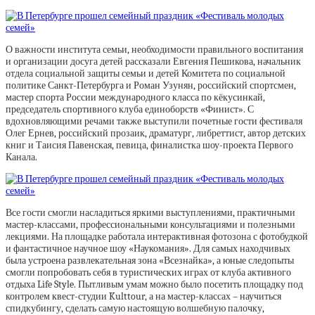
О важности института семьи, необходимости правильного воспитания
и организации досуга детей рассказали Евгения Пешикова, начальник
отдела социальной защиты семьи и детей Комитета по социальной
политике Санкт-Петербурга и Роман Узунян, российский спортсмен,
мастер спорта России международного класса по кёкусинкай,
председатель спортивного клуба единоборств «Финист». С
вдохновляющими речами также выступили почетные гости фестиваля
Олег Ернев, российский прозаик, драматург, либреттист, автор детских
книг и Таисия Павенская, певица, финалистка шоу-проекта Первого
Канала.
Все гости смогли насладиться яркими выступлениями, практичными
мастер-классами, профессиональными консультациями и полезными
лекциями. На площадке работала интерактивная фотозона с фотобудкой
и фантастичное научное шоу «Наукомания». Для самых находчивых
была устроена развлекательная зона «Всезнайка», а юные следопыты
смогли попробовать себя в туристических играх от клуба активного
отдыха Life Style. Пытливым умам можно было посетить площадку под
контролем квест-студии Kulttour, а на мастер-классах – научиться
спидкубингу, сделать самую настоящую волшебную палочку,