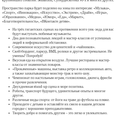
крупнейших событий: Sensation, Супердискотека 90-х и многих других.
Пространство парка будет поделено на зоны по интересам: «Музыка»,
«Спорт», «Инновации», «Искусство», «Экстрим», «Драйв», «Игры»,
«Образование», «Медиа», «Юмор», «Еда», «Маркет»,
«Благотворительность», «ВКонтакте детям».
На трёх гигантских сценах на протяжении всего уик-энда для вас
будут выступать любимые музыканты.
Два дня познавательных лекций и мастер-классов от успешных
людей в неформальной обстановке.
Современное искусство для ценителей и «чайников».
Скейтбординг, паркур, BMX, ролики и другое экстремальное. Не
умеешь? Попробуй!
Вкусная еда на открытом воздухе. Лучшие рестораны и мастер-
классы от знаменитых поваров.
«Прокаченные» машины, выставка ретро и коллекционных авто,
а также захватывающие монстер-трак и мото-шоу.
Чемпионат по настольным играм, головоломки, дженга, фрисби
и прочие развлечения.
Двухдневная stand-up сцена и море позитива.
Роботы, транспорт будущего, удивительные опыты и многое
другое.
Различные виды спорта: от йоги на траве до футбола на пляже.
Приходите с детьми и оставляйте их смело в нашем детском
городке с хорошими преподавателями.
Творить добро и помогать другим – это легко и увлекательно.