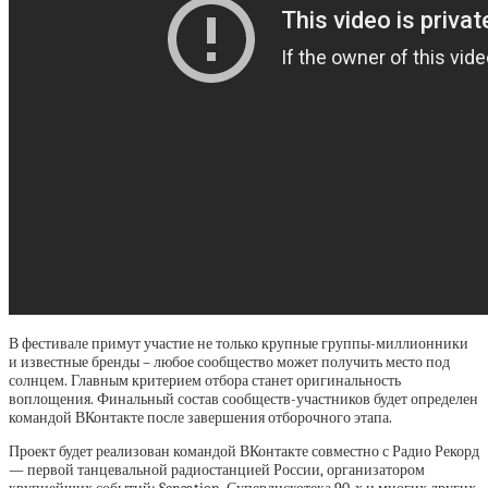
В фестивале примут участие не только крупные группы-миллионники
и известные бренды – любое сообщество может получить место под
солнцем. Главным критерием отбора станет оригинальность
воплощения. Финальный состав сообществ-участников будет определен
командой ВКонтакте после завершения отборочного этапа.
Проект будет реализован командой ВКонтакте совместно с Радио Рекорд
— первой танцевальной радиостанцией России, организатором