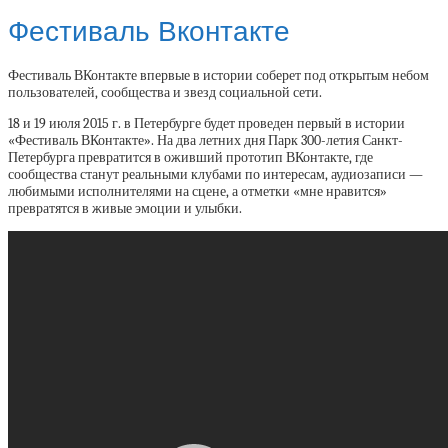
Фестиваль Вконтакте
Фестиваль ВКонтакте впервые в истории соберет под открытым небом
пользователей, сообщества и звезд социальной сети.
18 и 19 июля 2015 г. в Петербурге будет проведен первый в истории
«Фестиваль ВКонтакте». На два летних дня Парк 300-летия Санкт-
Петербурга превратится в оживший прототип ВКонтакте, где
сообщества станут реальными клубами по интересам, аудиозаписи —
любимыми исполнителями на сцене, а отметки «мне нравится»
превратятся в живые эмоции и улыбки.