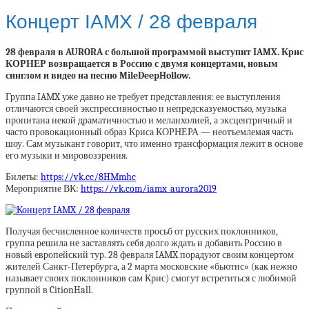
Концерт IAMX / 28 февраля
28 февраля в AURORA с большой программой выступит IAMX. Крис
КОРНЕР возвращается в Россию с двумя концертами, новым
синглом и видео на песню MileDeepHollow.
Группа IAMX уже давно не требует представления: ее выступления
отличаются своей экспрессивностью и непредсказуемостью, музыка
пропитана некой драматичностью и меланхолией, а эксцентричный и
часто провокационный образ Криса КОРНЕРА — неотъемлемая часть
шоу. Сам музыкант говорит, что именно трансформация лежит в основе
его музыки и мировоззрения.
Билеты:
https://vk.cc/8HMmhc
Мероприятие ВК:
https://vk.com/iamx_aurora2019
Получая бесчисленное количеств просьб от русских поклонников,
группа решила не заставлять себя долго ждать и добавить Россию в
новый европейский тур. 28 февраля IAMX порадуют своим концертом
жителей Санкт-Петербурга, а 2 марта московские «бьютис» (как нежно
называет своих поклонников сам Крис) смогут встретиться с любимой
группой в CitionHall.