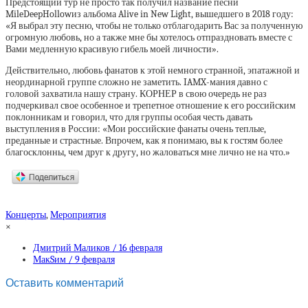
Предстоящий тур не просто так получил название песни
MileDeepHollowиз альбома Alive in New Light, вышедшего в 2018 году:
«Я выбрал эту песню, чтобы не только отблагодарить Вас за полученную
огромную любовь, но а также мне бы хотелось отпраздновать вместе с
Вами медленную красивую гибель моей личности».
Действительно, любовь фанатов к этой немного странной, эпатажной и
неординарной группе сложно не заметить. IAMX-мания давно с
головой захватила нашу страну. КОРНЕР в свою очередь не раз
подчеркивал свое особенное и трепетное отношение к его российским
поклонникам и говорил, что для группы особая честь давать
выступления в России: «Мои российские фанаты очень теплые,
преданные и страстные. Впрочем, как я понимаю, вы к гостям более
благосклонны, чем друг к другу, но жаловаться мне лично не на что.»
Концерты
,
Мероприятия
×
Дмитрий Маликов / 16 февраля
МакSим / 9 февраля
Оставить комментарий