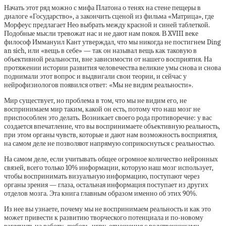
Начать этот ряд можно с мифа Платона о тенях на стене пещеры в
диалоге «Государство», а закончить сценой из фильма «Матрица», где
Морфеус предлагает Нео выбрать между красной и синей таблеткой.
Подобные мысли тревожат нас и не дают нам покоя. В XVIII веке
философ Иммануил Кант утверждал, что мы никогда не постигнем Ding
an sich, или «вещь в себе» — так он называл вещь как таковую в
объективной реальности, вне зависимости от нашего восприятия. На
протяжении истории развития человечества великие умы снова и снова
поднимали этот вопрос и выдвигали свои теории, и сейчас у
нейрофизиологов появился ответ: «Мы не видим реальности».
Мир существует, но проблема в том, что мы не видим его, не
воспринимаем мир таким, какой он есть, потому что наш мозг не
приспособлен это делать. Возникает своего рода противоречие: у вас
создается впечатление, что вы воспринимаете объективную реальность,
при этом органы чувств, которые и дают нам возможность восприятия,
на самом деле не позволяют напрямую соприкоснуться с реальностью.
На самом деле, если учитывать общее огромное количество нейронных
связей, всего только 10% информации, которую наш мозг использует,
чтобы воспринимать визуальную информацию, поступают через
органы зрения — глаза, остальная информация поступает из других
отделов мозга. Эта книга главным образом именно об этих 90%.
Из нее вы узнаете, почему мы не воспринимаем реальность и как это
может привести к развитию творческого потенциала и по-новому