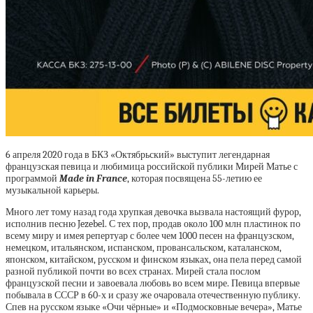
6 апреля 2020 года в БКЗ «Октябрьский» выступит легендарная
французская певица и любимица российской публики Мирей Матье с
программой
Made
in
France
, которая посвящена 55-летию ее
музыкальной карьеры.
Много лет тому назад года хрупкая девочка вызвала настоящий фурор,
исполнив песню Jezebel. С тех пор, продав около 100 млн пластинок по
всему миру и имея репертуар с более чем 1000 песен на французском,
немецком, итальянском, испанском, провансальском, каталанском,
японском, китайском, русском и финском языках, она пела перед самой
разной публикой почти во всех странах. Мирей стала послом
французской песни и завоевала любовь во всем мире. Певица впервые
побывала в СССР в 60-х и сразу же очаровала отечественную публику.
Спев на русском языке «Очи чёрные» и «Подмосковные вечера», Матье