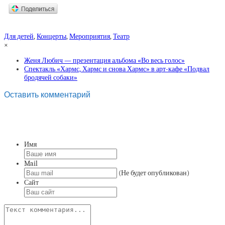
Для детей
,
Концерты
,
Мероприятия
,
Театр
×
Женя Любич — презентация альбома «Во весь голос»
Спектакль «Хармс, Хармс и снова Хармс» в арт-кафе «Подвал
бродячей собаки»
Оставить комментарий
Имя
Mail
(Не будет опубликован)
Сайт