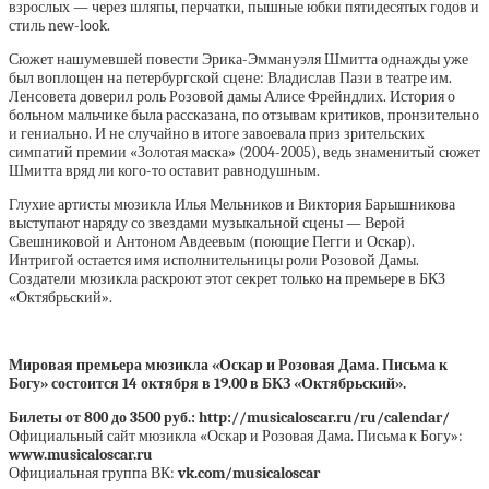
взрослых — через шляпы, перчатки, пышные юбки пятидесятых годов и
стиль new-look.
Сюжет нашумевшей повести Эрика-Эммануэля Шмитта однажды уже
был воплощен на петербургской сцене: Владислав Пази в театре им.
Ленсовета доверил роль Розовой дамы Алисе Фрейндлих. История о
больном мальчике была рассказана, по отзывам критиков, пронзительно
и гениально. И не случайно в итоге завоевала приз зрительских
симпатий премии «Золотая маска» (2004-2005), ведь знаменитый сюжет
Шмитта вряд ли кого-то оставит равнодушным.
Глухие артисты мюзикла Илья Мельников и Виктория Барышникова
выступают наряду со звездами музыкальной сцены — Верой
Свешниковой и Антоном Авдеевым (поющие Пегги и Оскар).
Интригой остается имя исполнительницы роли Розовой Дамы.
Создатели мюзикла раскроют этот секрет только на премьере в БКЗ
«Октябрьский».
Мировая премьера мюзикла «Оскар и Розовая Дама. Письма к
Богу» состоится 14 октября в 19.00 в БКЗ «Октябрьский».
Билеты от 800 до 3500 руб.: http://musicaloscar.ru/ru/calendar/
Официальный сайт мюзикла «Оскар и Розовая Дама. Письма к Богу»:
www.musicaloscar.ru
Официальная группа ВК:
vk.com/musicaloscar