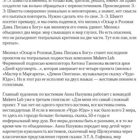
Э.-Э. Шмитта изменена. И только вам, зрители, решать, имеют ли право
создатели так вольно обращаться с первоисточником. Произведение Э.-
Э. Шмитта совершенно уникально и неповторимо, а значит, нет смысла
его пытаться повторить. Нужно сделать что-то свое. Э.-Э. Шмитт
посетит премьеру, и мы очень надеемся, что мюзикл «Оскар и Розовая
Дама. Письма к Богу» как минимум его очень удивит. Мюзикл
объединил два мира: мир слышащих и мир глухих. Но есть опасения,
что он разъединит театральных критиков на две части. Тут или пан, или
пропал».
Мюзикл «Оскар и Розовая Дама. Письма к Богу» станет последним
проектом на театральных подмостках компании Makers Lab.
Фирменной подписью композитора Антона Танонова является ария
«Дней круговерть…», которая завершает все четыре проекта (мюзикл
«Мастер и Маргарита», «Демон Онегина», музыкальную сказку «Чудо-
Юдо»). Но в этот раз ее исполнят на двух языках — жестовым пением и
голосовым.
Главный художник по костюмам Анна Назукова работает с командой
Makers Lab уже в третьем спектакле: «Для меня это самый сложный
проект. У нас нет ни одного простого костюма, все костюмы очень
нестандартные. И если в мюзикле «Чудо-Юдо» у нас было всего 2 мира,
то здесь их гораздо больше: больница, сказка, 50-е годы и
инфернальный мир душ. Все миры должны быть и разными, и в то же
время чем-то объединены». Анна Назукова передает мир детей через
нарочитую кукольность костюмов, сказочный мир Щелкунчика через
классическое представление героев сказки Э.Т.А. Гофмана, мир