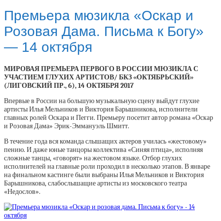
Премьера мюзикла «Оскар и
Розовая Дама. Письма к Богу»
— 14 октября
МИРОВАЯ ПРЕМЬЕРА ПЕРВОГО В РОССИИ МЮЗИКЛА С
УЧАСТИЕМ ГЛУХИХ АРТИСТОВ/ БКЗ «ОКТЯБРЬСКИЙ»
(ЛИГОВСКИЙ ПР., 6), 14 ОКТЯБРЯ 2017
Впервые в России на большую музыкальную сцену выйдут глухие
артисты Илья Мельников и Виктория Барышникова, исполнители
главных ролей Оскара и Пегги. Премьеру посетит автор романа «Оскар
и Розовая Дама» Эрик-Эммануэль Шмитт.
В течение года вся команда слышащих актеров училась «жестовому»
пению. И даже юные танцоры коллектива «Синяя птица», исполняя
сложные танцы, «говорят» на жестовом языке. Отбор глухих
исполнителей на главные роли проходил в несколько этапов. В январе
на финальном кастинге были выбраны Илья Мельников и Виктория
Барышникова, слабослышащие артисты из московского театра
«Недослов».