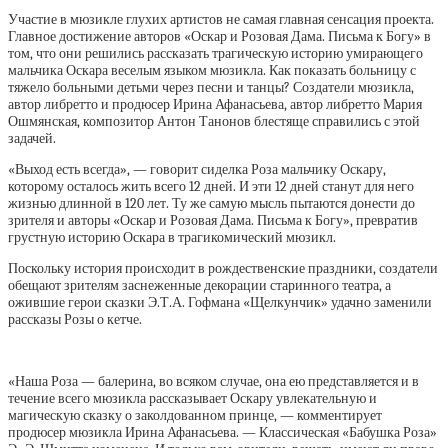
Участие в мюзикле глухих артистов не самая главная сенсация проекта.
Главное достижение авторов «Оскар и Розовая Дама. Письма к Богу» в
том, что они решились рассказать трагическую историю умирающего
мальчика Оскара веселым языком мюзикла. Как показать больницу с
тяжело больными детьми через песни и танцы? Создатели мюзикла,
автор либретто и продюсер Ирина Афанасьева, автор либретто Мария
Ошмянская, композитор Антон Танонов блестяще справились с этой
задачей.
«Выход есть всегда», — говорит сиделка Роза мальчику Оскару,
которому осталось жить всего 12 дней. И эти 12 дней станут для него
жизнью длинной в 120 лет. Ту же самую мысль пытаются донести до
зрителя и авторы «Оскар и Розовая Дама. Письма к Богу», превратив
грустную историю Оскара в трагикомический мюзикл.
Поскольку история происходит в рождественские праздники, создатели
обещают зрителям заснеженные декорации старинного театра, а
ожившие герои сказки Э.Т.А. Гофмана «Щелкунчик» удачно заменили
рассказы Розы о кетче.
«Наша Роза — балерина, во всяком случае, она ею представляется и в
течение всего мюзикла рассказывает Оскару увлекательную и
магическую сказку о заколдованном принце, — комментирует
продюсер мюзикла Ирина Афанасьева. — Классическая «Бабушка Роза»