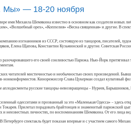
е. Мы» — 18-20 ноября
ире имя Михаила Шемякина известно в основном как создателя новых либ
», «Волшебный орех», «Коппелия» «Весна священная» и другие. В спект
ю компанию изгнанников из СССР, состоящую из танцоров, писателей, худ
дяков, Елена Щапова, Константин Кузьминский и другие. Советская Россия
 из разочаровавшего его своей сонливостью Парижа. Нью-Йорк притягива
иментам.
ских читателей мистичностью и необычностью своих произведений. Бывш
ов-нонконформистов. Кинорежиссер Слава Цукерман создал культовый фи
ные аплодисменты русские танцоры-невозвращенцы – Нуреев, Барышников,
аселенный одесситами и прозванный за это «Маленькая Одесса» – здесь от
ли Токарев. Прилетал порадовать брайтонцев и знаменитый парижский цы
ых и неизвестных личностях, по воспоминаниям Шемякина. От его лица веде
. В Петербурге спектакль будет показан впервые и с участием самого Миха