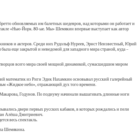
ретто обновляемых им балетных шедевров, над которыми он работает и
акле «Нью-Йорк. 80-ые. Мы» Шемякин впервые выступает как автор
ожников и актеров. Среди них Рудольф Нуреев, Эрнст Неизвестный, Юрий
 была еще закрытой и неведомой для западного мира страной, куда –
л творцов всего мира своей мощной динамикой, сумасшедшим миром
ий математик из Риги Эдик Нахамкин основывал русский галерейный
льм «Жидкое небо», отражающий дух того времени.
 Макарова, Годунов. По подиуму начинали вышагивать длинные ноги
крывались двери первых русских кабаков, в которых рождались и пели
ган Алёша Дмитриевич.
тся весь спектакль.
ила Шемякина.