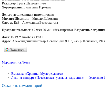
Режиссер:
Грета Шушчевичуте
Хореография:
Екатерина Горячева
Действующие лица и исполнители:
Михаил Шемякин
– Михаил Шемякин
Сара де Кей
– Александра Верхошанская
Продолжительность
: 2 часа 20 мин.(без антракта).
Возрастные огранич
Дата:
18, 19, 20 ноября в 19.30
Адрес:
Александринский театр, Новая сцена (СПб, наб. р. Фонтанки, 49a)
Мероприятия
,
Театр
×
Выставка «Хроники Мультреализма»
Лекция-концерт «Исчезающая гусельная гармония» — бесплатно 1
Оставить комментарий