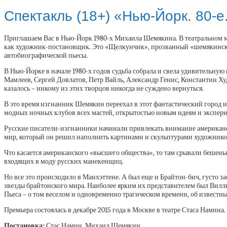
Спектакль (18+) «Нью-Йорк. 80-
Приглашаем Вас в Нью-Йорк 1980-х Михаила Шемякина. В театральном м
как художник-постановщик. Это «Щелкунчик», прозванный «шемякинским
автобиографической пьесы.
В Нью-Йорке в начале 1980-х годов судьба собрала и свела удивительну
Мамлеев, Сергей Довлатов, Петр Вайль, Александр Генис, Константин Ху
казалось – никому из этих творцов никогда не суждено вернуться.
В это время изгнанник Шемякин переехал в этот фантастический город
модных ночных клубов всех мастей, открытостью новым идеям и экспер
Русские писатели-изгнанники начинали привлекать внимание американ
мир, который он решил наполнить картинами и скульптурами художник
Что касается американского «высшего общества», то там срывали беше
входящих в моду русских манекенщиц.
Но все это происходило в Манхэттене. А был еще и Брайтон-бич, густо з
звезды брайтонского мира. Наиболее ярким их представителем был Вил
Пьеса – о том веселом и одновременно трагическом времени, об известн
Премьера состоялась в декабре 2015 года в Москве в театре Стаса Намина
Постановка:
Стас Намин, Михаил Шемякин