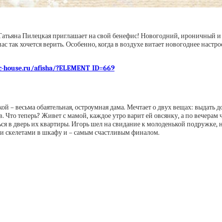
я Татьяна Пилецкая приглашает на свой бенефис! Новогодний, ироничный 
 так хочется верить. Особенно, когда в воздухе витает новогоднее настр
tic-house.ru/afisha/?ELEMENT_ID=669
 – весьма обаятельная, остроумная дама. Мечтает о двух вещах: выдать д
Что теперь? Живет с мамой, каждое утро варит ей овсянку, а по вечерам чит
ься в дверь их квартиры. Игорь шел на свидание к молоденькой подружке, 
и скелетами в шкафу и – самым счастливым финалом.