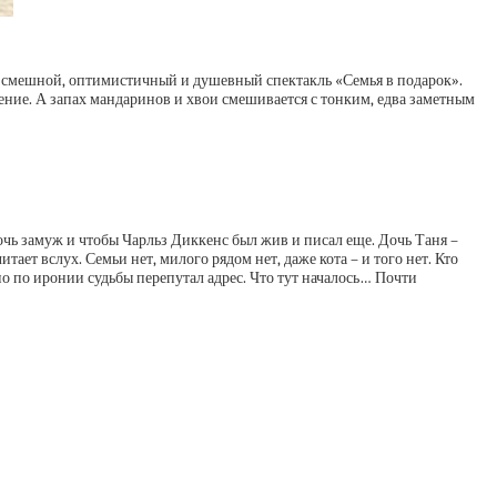
и смешной, оптимистичный и душевный спектакль «Семья в подарок».
оение. А запах мандаринов и хвои смешивается с тонким, едва заметным
очь замуж и чтобы Чарльз Диккенс был жив и писал еще. Дочь Таня –
ает вслух. Семьи нет, милого рядом нет, даже кота – и того нет. Кто
но по иронии судьбы перепутал адрес. Что тут началось… Почти