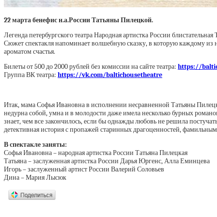
22 марта бенефис н.а.России Татьяны Пилецкой.
Легенда петербургского театра Народная артистка России блистательна
Сюжет спектакля напоминает волшебную сказку, в которую каждому из нас
ароматом счастья.
Билеты от 500 до 2000 рублей без комиссии на сайте театра:
https://bal
Группа ВК театра:
https://vk.com/baltichousetheatre
Итак, мама Софья Ивановна в исполнении несравненной Татьяны Пилецкой
недурна собой, умна и в молодости даже имела несколько бурных романов. 
знает, чем все закончилось, если бы однажды любовь не решила постучат
детективная история с пропажей старинных драгоценностей, фамильным
В спектакле заняты:
Софья Ивановна – народная артистка России Татьяна Пилецкая
Татьяна – заслуженная артистка России Дарья Юргенс, Алла Еминцева
Игорь – заслуженный артист России Валерий Соловьев
Дина – Мария Лысюк