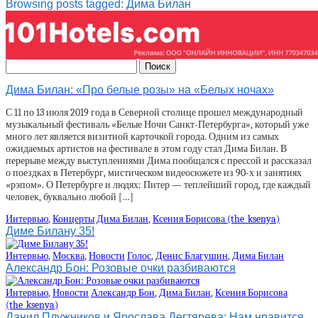
Browsing posts tagged: Дима Билан
Дима Билан: «Про белые розы» на «Белых ночах»
С 11 по 13 июля 2019 года в Северной столице прошел международный
музыкальный фестиваль «Белые Ночи Санкт-Петербурга», который уже
много лет является визитной карточкой города. Одним из самых
ожидаемых артистов на фестивале в этом году стал Дима Билан. В
перерыве между выступлениями Дима пообщался с прессой и рассказал
о поездках в Петербург, мистическом видеосюжете из 90-х и занятиях
«рэпом». О Петербурге и людях: Питер — теплейший город, где каждый
человек, буквально любой […]
Интервью
,
Концерты
Дима Билан
,
Ксения Борисова (the_ksenya)
Диме Билану 35!
Интервью
,
Москва
,
Новости
Голос
,
Денис Благушин
,
Дима Билан
Александр Бон: Розовые очки разбиваются
Интервью
,
Новости
Александр Бон
,
Дима Билан
,
Ксения Борисова
(the_ksenya)
Данил Плужников и Ярослава Дегтярева: Нам нравится