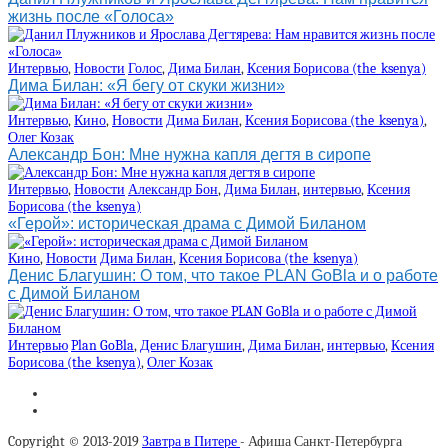
жизнь после «Голоса»
Интервью
,
Новости
Голос
,
Дима Билан
,
Ксения Борисова (the_ksenya)
Дима Билан: «Я бегу от скуки жизни»
Интервью
,
Кино
,
Новости
Дима Билан
,
Ксения Борисова (the_ksenya)
,
Олег Козак
Александр Бон: Мне нужна капля дегтя в сиропе
Интервью
,
Новости
Александр Бон
,
Дима Билан
,
интервью
,
Ксения
Борисова (the_ksenya)
«Герой»: историческая драма с Димой Биланом
Кино
,
Новости
Дима Билан
,
Ксения Борисова (the_ksenya)
Денис Благушин: О том, что такое PLAN GoBla и о работе
с Димой Биланом
Интервью
Plan GoBla
,
Денис Благушин
,
Дима Билан
,
интервью
,
Ксения
Борисова (the_ksenya)
,
Олег Козак
Copyright © 2013-2019
Завтра в Питере
- Афиша Санкт-Петербурга