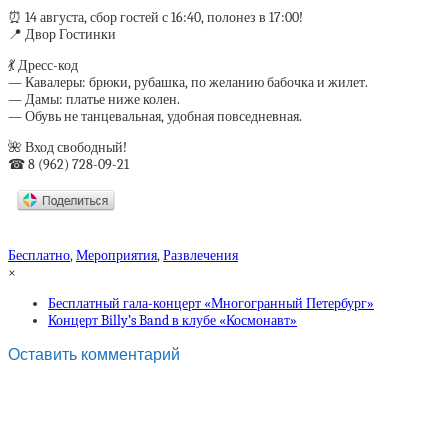
⏰ 14 августа, сбор гостей с 16:40, полонез в 17:00!
📍 Двор Гостинки
💃 Дресс-код
— Кавалеры: брюки, рубашка, по желанию бабочка и жилет.
— Дамы: платье ниже колен.
— Обувь не танцевальная, удобная повседневная.
🌺 Вход свободный!
☎ 8 (962) 728-09-21
Бесплатно
,
Мероприятия
,
Развлечения
×
Бесплатный гала-концерт «Многогранный Петербург»
Концерт Billy’s Band в клубе «Космонавт»
Оставить комментарий