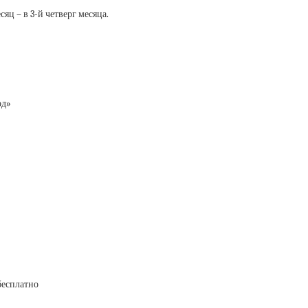
яц – в 3-й четверг месяца.
од»
бесплатно