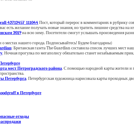
wall-42712457_111044
Пост, который перерос в комментариях в рубрику со
у вас есть желание получать новые знания, но тратить лишние средства на и
нском 2019
на всю зиму. Посетители смогут услышать произведения разн
 о местах нашего города. Подписывайтесь! Будем благодарны)
ardian
: Британская газета The Guardian составила список лучших мест наш
гу
. Ночная прогулка
по
мега
по
лису обязательно станет незабываемым прик
Петербурге
арта мест Петроградского района
. С помощью народной карты жители и 
пространства.
ы Петербурга
. Петербургская художница нарисовала карты проходных дв
oodgraff в Петербурге
 опасные отходы
 распродажи