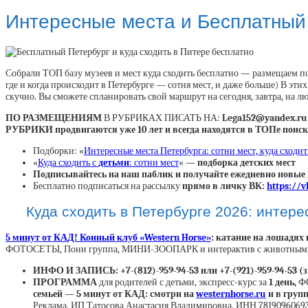
Интересные места и Бесплатный 
Собрали ТОП базу музеев и мест куда сходить бесплатно — размещаем по
где и когда происходит в Петербурге — сотня мест, и даже больше) В эти
скучно. Вы сможете спланировать свой маршрут на сегодня, завтра, на л
ПО РАЗМЕЩЕНИЯМ
В РУБРИКАХ ПИСАТЬ НА:
Lega152@yandex.ru
РУБРИКИ продвигаются уже 10 лет и всегда находятся в ТОПе поиска
Подборки: «
Интересные места Петербурга: сотни мест, куда сходит
«
Куда сходить с
детьми
: сотни мест
«
— подборка детских мест
Подписывайтесь на наш паблик и получайте ежедневно новые 
Бесплатно подписаться на рассылку
прямо в личку ВК:
https://
Куда сходить в Петербурге 2026: интер
5 минут от КАД! Конный клуб «Western Horse»
: катание на лошадях 
ФОТОСЕТЫ, Пони группа, МИНИ-ЗООПАРК и интерактив с животными и
ИНФО И ЗАПИСЬ: +7-(812)-959-94-53 или +7-(921)-959-94-53 (
ПРОГРАММА
для родителей с детьми, экспресс-курс за
1 день,
ФО
семьей — 5 минут от КАД: смотри на
westernhorse.ru
и в груп
Реклама. ИП Татосова Анастасия Владимировна. ИНН 781909606930