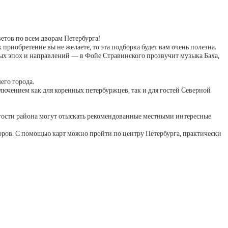
ветов по всем дворам Петербурга!
х приобретение вы не желаете, то эта подборка будет вам очень полезна.
ых эпох и направлений — в Фойе Стравинского прозвучит музыка Баха,
его города.
лючением как для коренных петербуржцев, так и для гостей Северной
гости района могут отыскать рекомендованные местными интересные
оров. С помощью карт можно пройти по центру Петербурга, практически