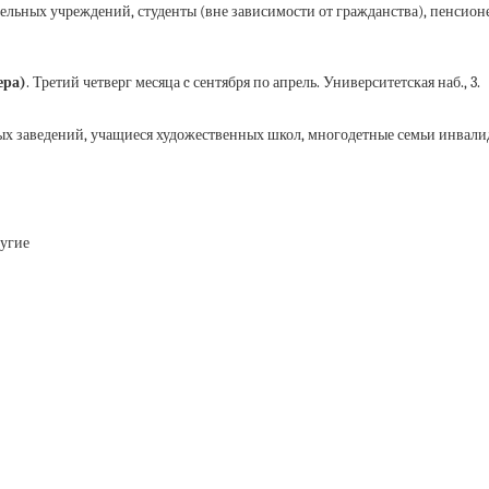
тельных учреждений, студенты (вне зависимости от гражданства), пенсио
ера)
. Третий четверг месяца c сентября по апрель. Университетская наб., 3.
х заведений, учащиеся художественных школ, многодетные семьи инвалиды
ругие