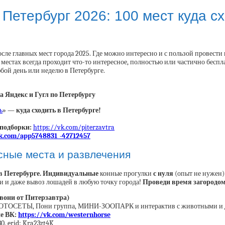
Петербург 2026: 100 мест куда с
сле главных мест города 2025. Где можно интересно и с пользой провест
х местах всегда проходит что-то интересное, полностью или частично бесп
юбой день или неделю в Петербурге.
 Яндекс и Гугл по Петербургу
ь
» —
куда сходить в Петербурге!
подборки:
https://vk.com/piterzavtra
vk.com/app5748831_-42712457
есные места и развлечения
в Петербурге.
Индивидуальные
конные прогулки
с нуля
(опыт не нужен)
 даже вывоз лошадей в любую точку города!
Проведи время загородом
звони от Питерзавтра)
ТОСЕТЫ, Пони группа, МИНИ-ЗООПАРК и интерактив с животными и да
пе ВК:
https://vk.com/westernhorse
. erid: Kra23zt4K