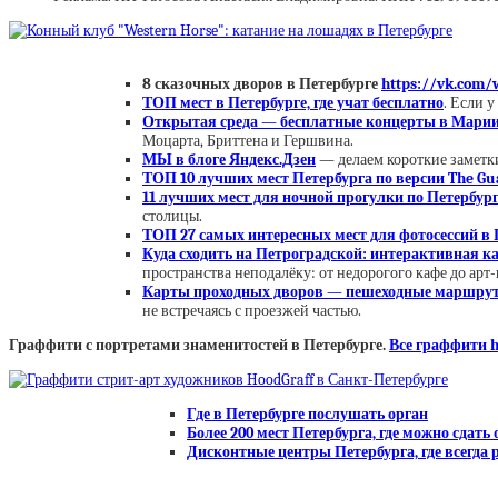
8 сказочных дворов в Петербурге
https://vk.com/
ТОП мест в Петербурге, где учат бесплатно
. Если 
Открытая среда — бесплатные концерты в Марии
Моцарта, Бриттена и Гершвина.
МЫ в блоге Яндекс.Дзен
— делаем короткие заметки
ТОП 10 лучших мест Петербурга по версии The Gu
11 лучших мест для ночной прогулки по Петербур
столицы.
ТОП 27 самых интересных мест для фотосессий в 
Куда сходить на Петроградской: интерактивная к
пространства неподалёку: от недорогого кафе до арт-
Карты проходных дворов — пешеходные маршрут
не встречаясь с проезжей частью.
Граффити с портретами знаменитостей в Петербурге.
Все граффити h
Где в Петербурге послушать орган
Более 200 мест Петербурга, где можно сдать
Дисконтные центры Петербурга, где всегда