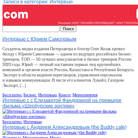
Записи в категории: Интервью
Интервью с Юрием Самоловым
Создатель медиа издания Питерзавтра и блогер Олег Козак провел
беседу с Юрием Самоловым — одним из ведущих российских бизнес-
тренеров, ТОП — 50 лучших консультантов и бизнес тренеров России
2023 года. Юрий — личный наставник первых лиц крупнейших
компаний и органов власти России, Казахстана и Республики Беларусь.
Эксперт в области ведения переговоров, управления персоналом
и навыков коммуникации. В числе его клиентов Лукойл, Газпром-
Экспорт, […]
Бесплатно
,
Бизнес
,
Интервью
,
Книги
,
Мероприятия
Интервью с с Елизаветой Фандориной на премьере
фильма «Шербурские зонтики»
Бесплатно
,
Интервью
Интервью с Андреем Александровым (the Buddy cafe)
Интервью
,
Мероприятия
,
Места