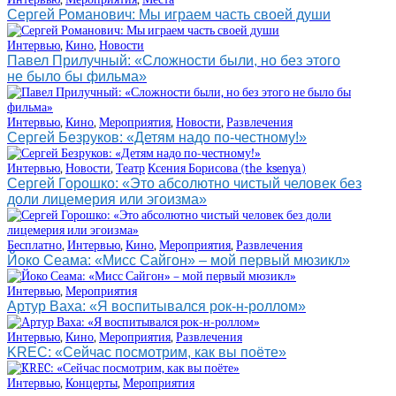
Сергей Романович: Мы играем часть своей души
Интервью
,
Кино
,
Новости
Павел Прилучный: «Сложности были, но без этого
не было бы фильма»
Интервью
,
Кино
,
Мероприятия
,
Новости
,
Развлечения
Сергей Безруков: «Детям надо по-честному!»
Интервью
,
Новости
,
Театр
Ксения Борисова (the_ksenya)
Сергей Горошко: «Это абсолютно чистый человек без
доли лицемерия или эгоизма»
Бесплатно
,
Интервью
,
Кино
,
Мероприятия
,
Развлечения
Йоко Сеама: «Мисс Сайгон» – мой первый мюзикл»
Интервью
,
Мероприятия
Артур Ваха: «Я воспитывался рок-н-роллом»
Интервью
,
Кино
,
Мероприятия
,
Развлечения
KREC: «Сейчас посмотрим, как вы поёте»
Интервью
,
Концерты
,
Мероприятия