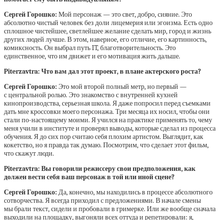
Сергей Горошко:
Мой персонаж — это свет, добро, сияние. Это
абсолютно чистый человек без доли лицемерия или эгоизма. Есть одно
сплошное чистейшее, светлейшее желание сделать мир, город и жизнь
других людей лучше. В этом, наверное, его отличие, его картинность,
комиксность. Он выбрал путь IT, благотворительность. Это
единственное, что им движет и его мотивация жить дальше.
Piterzavtra: Что вам дал этот проект, в плане актерского роста?
Сергей Горошко:
Это мой второй полный метр, но первый —
с центральной ролью. Это знакомство с внутренней кухней
кинопроизводства, серьезная школа. Я даже попросил перед съемками
дать мне кроссовки моего персонажа. Три месяца их носил, чтобы они
стали по-настоящему моими. Я учился на практике применять то, чему
меня учили в институте и проверял выводы, которые сделал из процесса
обучения. Я до сих пор считаю себя плохим артистом. Выглядит, как
кокетство, но я правда так думаю. Посмотрим, что сделает этот фильм,
что скажут люди.
Piterzavtra: Вы говорили режиссеру свои предположения, как
должен вести себя ваш персонаж в той или иной сцене?
Сергей Горошко:
Да, конечно, мы находились в процессе абсолютного
сотворчества. Я всегда приходил с предложениями. В начале смены
мы брали текст, сидели и пробовали в гримерке. Или же вообще сначала
выходили на площадку, выгоняли всех оттуда и репетировали: я,