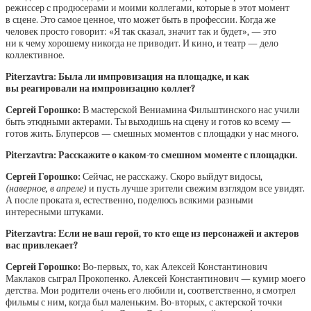
режиссер с продюсерами и моими коллегами, которые в этот момент
в сцене. Это самое ценное, что может быть в профессии. Когда же
человек просто говорит: «Я так сказал, значит так и будет», — это
ни к чему хорошему никогда не приводит. И кино, и театр — дело
коллективное.
Piterzavtra: Была ли импровизация на площадке, и как
вы реагировали на импровизацию коллег?
Сергей Горошко:
В мастерской Вениамина Фильштинского нас учили
быть этюдными актерами. Ты выходишь на сцену и готов ко всему —
готов жить. Блуперсов — смешных моментов с площадки у нас много.
Piterzavtra: Расскажите о каком-то смешном моменте с площадки.
Сергей Горошко:
Сейчас, не расскажу. Скоро выйдут видосы,
(наверное, в апреле)
и пусть лучше зрители свежим взглядом все увидят.
А после проката я, естественно, поделюсь всякими разными
интересными штуками.
Piterzavtra: Если не ваш герой, то кто еще из персонажей и актеров
вас привлекает?
Сергей Горошко:
Во-первых, то, как Алексей Константинович
Маклаков сыграл Прокопенко. Алексей Константинович — кумир моего
детства. Мои родители очень его любили и, соответственно, я смотрел
фильмы с ним, когда был маленьким. Во-вторых, с актерской точки