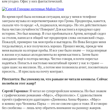
кем угодно. Офис у них фантастический.
Во время проб была неловкая ситуация, когда у меня в телефоне
заиграла музыка из короткометражки про Грома. Продюсеры, кажется,
сказали что-то вроде: «А, подмазался, молодец». Но это действительно
была чистая случайность! Поверьте! Для кастинга я придумал одну
историю. Это был кошмар. Я стал пробоваться и Артем, который сидел
за столом, написал в общий чат продюсеров слова «испанский стыд».
Пожалуй, примерно так моя проба и выглядела. Но Вова Беседин меня
тогда вытянул, и все получилось хорошо. Прошел месяц, прежде чем
меня вызвали на вторые пробы. И все уже было иначе — тогда впервые
в жизни я услышал аплодисменты во время кастинга. Затем было
ожидание ещё в полтора месяца. Честно говоря, я почти перестал
надеяться. Попасть в настолько масштабный проект у нас в стране —
один шанс на миллион. Ну, а потом мне позвонила агент, посоветовала
присесть… И прислала на почту контракт.
Piterzavtra: Вы упомянули, что раньше не читали комиксы. Сейчас
полюбили этот жанр?
Сергей Горошко:
Я читал не супергеройские комиксы. Но был знаком
с графическими романами «Маус», «Персеполис». С удовольствием
прочёл графическую адаптацию «Дневника Анны Франк». «Маус»
и комикс про Человека-Паука — это не совсем одно и тоже. И я говорю
без снобизма — лишь хочу обратить внимание на разницу жанров.