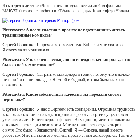
Я смотрел в детстве «Черепашек-ниндзя», всегда любил фильмы
MARVEL (кто их не любит!) и «Тёмного рыцаря» Кристофера Нолана.
Piterzavtra: А после участия в проекте не вдохновились читать
традиционные комиксы?
Сергей Горошко:
Я прочел всю вселенную Bubble и мне хватило.
Я слежу за их новинками.
Piterzavtra: У вас очень неожиданная и неоднозначная роль, а что
было в ней самое сложное?
Сергей Горошко:
Сыграть миллиардера и гения, потому что я далеко
не гений и не миллиардер. Я тупой и бедный, в этом была главная
сложность.
Piterzavtra: Какие собственные качества вы передали своему
персонажу?
Сергей Горошко:
У нас с Сергеем есть совпадения. Огромная трудность
заключалась в том, что когда я пришел в работу, Сергей существовал
уже восемь лет. В него верили фанаты! В сущности, меня познакомили
с живым, настоящим человеком. Мне не пришлось создавать роль
с нуля. Это было: «Здравствуй, Сергей! Я — Сережа, давай вместе
работать». Я не пытался его менять, просто с ним договорился. Так что