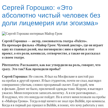
Сергей Горошко: «Это
абсолютно чистый человек без
доли лицемерия или эгоизма»
Сергей Горошко — актер, сооснователь театра «Fulcro».
На премьере фильма «Майор Гром: Чумной доктор», где он играет
одну из главных ролей, мы поговорили с ним о пробах в этот
проект, о его роли, комиксах, сотворчестве, а также он рассказал
о своем театре.
Piterzavtra: Расскажите, как вас утвердили на роль, говорят, что
сразу. Это так? Как проходили пробы?
Сергей Горошко:
Не совсем. Я был на Мосфильме в шестой раз
на пробах в другой проект. Я был студентом, почти не спал, выглядел
совершенно убитым, словно прозрачный скелет. Ещё худей, чем
в фильме. Денег не было, приличной одежды тоже. Короче, я выглядел
ужасно. Меня попросили записать визитку. А я еле разговаривал…
Я подумал, что это никуда не пойдет. Но в итоге меня позвали на пробы
в «Майора Грома». Тогда я ещё ничего не знал про Bubble, про комиксы.
Когда я в первый раз пришел в Bubble, я понял, что хочу работать у них