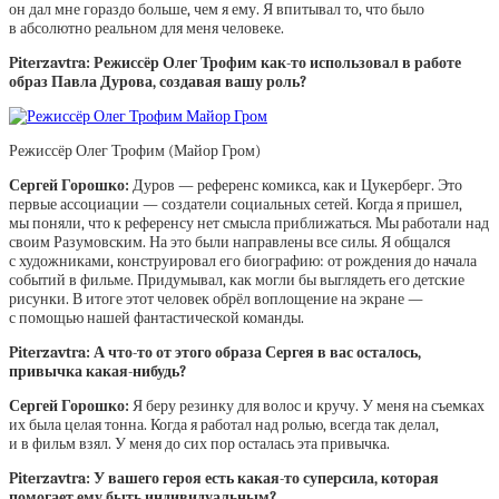
он дал мне гораздо больше, чем я ему. Я впитывал то, что было
в абсолютно реальном для меня человеке.
Piterzavtra: Режиссёр Олег Трофим как-то использовал в работе
образ Павла Дурова, создавая вашу роль?
Режиссёр Олег Трофим (Майор Гром)
Сергей Горошко:
Дуров — референс комикса, как и Цукерберг. Это
первые ассоциации — создатели социальных сетей. Когда я пришел,
мы поняли, что к референсу нет смысла приближаться. Мы работали над
своим Разумовским. На это были направлены все силы. Я общался
с художниками, конструировал его биографию: от рождения до начала
событий в фильме. Придумывал, как могли бы выглядеть его детские
рисунки. В итоге этот человек обрёл воплощение на экране —
с помощью нашей фантастической команды.
Piterzavtra: А что-то от этого образа Сергея в вас осталось,
привычка какая-нибудь?
Сергей Горошко:
Я беру резинку для волос и кручу. У меня на съемках
их была целая тонна. Когда я работал над ролью, всегда так делал,
и в фильм взял. У меня до сих пор осталась эта привычка.
Piterzavtra: У вашего героя есть какая-то суперсила, которая
помогает ему быть индивидуальным?