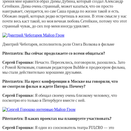
зрения мне нравится образ Димы Дубина, который создал Александр
Сетейкин. Дима очень странный, может казаться, что он просто
наигрывает, смущается, но сам Саша правда по жизни такой и есть.
Обожаю людей, которых редко встретишь в жизни. В этом смысле у нас
почти весь каст такой, но моя вечная любовь Сетейкин, потому что этот
странный чувак, до сих пор меня иногда удивляет.
Дмитрий Чеботарев, исполнитель роли Олега Волкова в фильме
Piterzavtra: Вы сейчас продолжаете со всеми общаться?
Сергей Горошко:
Нечасто. Пересеклись, поговорили, разошлись. Зато
с Ромой Котковым, главным редактором Bubble и продюсером фильма,
мы стали действительно хорошими друзьями.
Piterzavtra: На пресс-конференции в Москве вы говорили, что
не смотрели фильм и ждете Питера. Почему?
Сергей Горошко:
Я обещал своему очень близкому человеку, что
посмотрю его только в Петербурге вместе с ней.
Piterzavtra: В каких проектах вы планируете участвовать?
Сергей Горошко:
Я один из сооснователь театра FULCRO — это