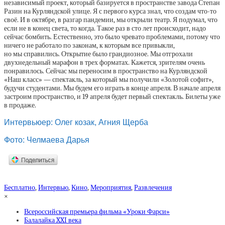
независимый проект, который базируется в пространстве завода Степан
Разин на Курляндской улице. Я с первого курса знал, что создам что-то
своё. И в октябре, в разгар пандемии, мы открыли театр. Я подумал, что
если не в конец света, то когда. Такое раз в сто лет происходит, надо
сейчас бомбить. Естественно, это было чревато проблемами, потому что
ничего не работало по законам, к которым все привыкли,
но мы справились. Открытие было грандиозное. Мы отгрохали
двухнедельный марафон в трех форматах. Кажется, зрителям очень
понравилось. Сейчас мы переносим в пространство на Курляндской
«Наш класс» — спектакль, за который мы получили «Золотой софит»,
будучи студентами. Мы будем его играть в конце апреля. В начале апреля
застроим пространство, и 19 апреля будет первый спектакль. Билеты уже
в продаже.
Интервьюер: Олег козак, Агния Щерба
Фото: Челмаева Дарья
Бесплатно
,
Интервью
,
Кино
,
Мероприятия
,
Развлечения
×
Всероссийская премьера фильма «Уроки Фарси»
Балалайка XXI века