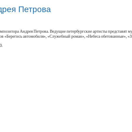
дрея Петрова
позитора Андрея Петрова. Ведущие петербургские артисты представят му
ов «Берегись автомобиля», «Служебный роман», «Небеса обетованные», «З
0.