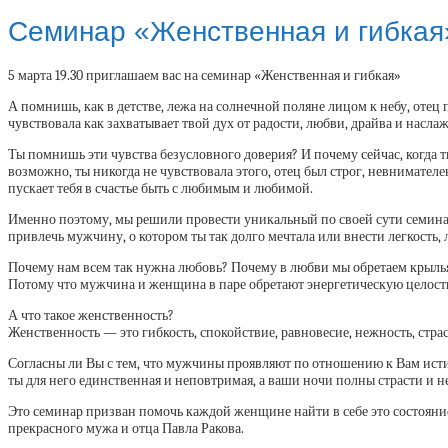
Cеминар «Женственная и гибкая
5 марта 19.30 приглашаем вас на семинар «Женственная и гибкая»
А помнишь, как в детстве, лежа на солнечной поляне лицом к небу, отец 
чувствовала как захватывает твой дух от радости, любви, драйва и насла
Ты помнишь эти чувства безусловного доверия? И почему сейчас, когда т
возможно, ты никогда не чувствовала этого, отец был строг, невнимателен
пускает тебя в счастье быть с любимым и любимой.
Именно поэтому, мы решили провести уникальный по своей сути семинар,
привлечь мужчину, о котором ты так долго мечтала или внести легкость
Почему нам всем так нужна любовь? Почему в любви мы обретаем крыль
Потому что мужчина и женщина в паре обретают энергетическую целост
А что такое женственность?
Женственность — это гибкость, спокойствие, равновесие, нежность, стра
Согласны ли Вы с тем, что мужчины проявляют по отношению к Вам истин
ты для него единственная и неповтримая, а ваши ночи полны страсти и н
Это семинар призван помочь каждой женщине найти в себе это состояние
прекрасного мужа и отца Павла Ракова.