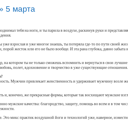
» 5 марта
поднимал тебя на ноги, и ты парила в воздухе, раскинув руки и представля
ждения.
ы уже взрослая и уже многое знаешь, ты потеряла где-то по пути своей жи
, порой жесток или его не было вообще. И эта рана глубока, давно забыта 
 на котором ты не только сможешь вспомнить и вернуться в свои лучшие д
, любовь, полет, вдохновение и творчество в уже существующие отношения.
я?
ность. Мужчин привлекает женственность и удерживает мужчину возле же
сть и, конечно, же прекрасные формы, которые так восхищают мужские взгл
но мужские качества: благородство, защиту, помощь во всем и в том числ
ежности.
. Это микс практик воздушной йоги и технологий уже, наверное, изместн