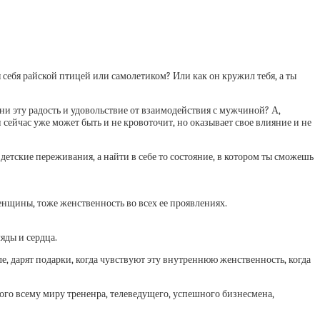
я себя райской птицей или самолетиком? Или как он кружил тебя, а ты
зни эту радость и удовольствие от взаимодействия с мужчиной? А,
и сейчас уже может быть и не кровоточит, но оказывает свое влияние и не
етские переживания, а найти в себе то состояние, в котором ты сможешь
нщины, тоже женственность во всех ее проявлениях.
яды и сердца.
е, дарят подарки, когда чувствуют эту внутреннюю женственность, когда
ого всему миру трененра, телеведущего, успешного бизнесмена,