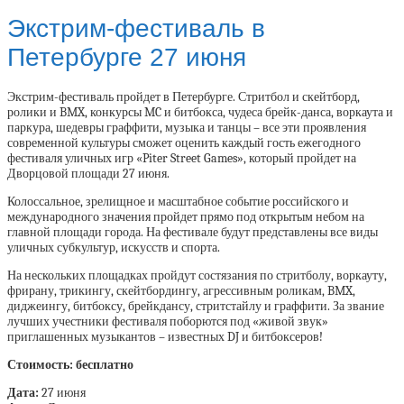
Экстрим-фестиваль в
Петербурге 27 июня
Экстрим-фестиваль пройдет в Петербурге. Стритбол и скейтборд,
ролики и BMX, конкурсы MC и битбокса, чудеса брейк-данса, воркаута и
паркура, шедевры граффити, музыка и танцы – все эти проявления
современной культуры сможет оценить каждый гость ежегодного
фестиваля уличных игр «Piter Street Games», который пройдет на
Дворцовой площади 27 июня.
Колоссальное, зрелищное и масштабное событие российского и
международного значения пройдет прямо под открытым небом на
главной площади города. На фестивале будут представлены все виды
уличных субкультур, искусств и спорта.
На нескольких площадках пройдут состязания по стритболу, воркауту,
фрирану, трикингу, скейтбордингу, агрессивным роликам, BMX,
диджеингу, битбоксу, брейкдансу, стритстайлу и граффити. За звание
лучших учестники фестиваля поборются под «живой звук»
приглашенных музыкантов – известных DJ и битбоксеров!
Стоимость: бесплатно
Дата:
27 июня