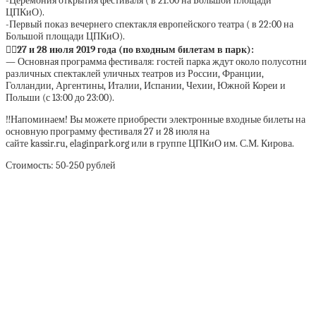
-Церемония открытия фестиваля ( в 21:00 на Большой площади
ЦПКиО).
-Первый показ вечернего спектакля европейского театра ( в 22:00 на
Большой площади ЦПКиО).
👉🏻27 и 28 июля 2019 года (по входным билетам в парк):
— Основная программа фестиваля: гостей парка ждут около полусотни
различных спектаклей уличных театров из России, Франции,
Голландии, Аргентины, Италии, Испании, Чехии, Южной Кореи и
Польши (с 13:00 до 23:00).
‼Напоминаем! Вы можете приобрести электронные входные билеты на
основную программу фестиваля 27 и 28 июля на
сайте kassir.ru, elaginpark.org или в группе ЦПКиО им. С.М. Кирова.
Стoимoсть: 50-250 рублей