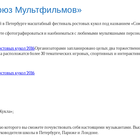
Союз Мультфильмов»
ый в Петербурге масштабный фестиваль ростовых кукол под названием «С
ожете сфотографироваться и наобниматься с любимыми мультяшными персо
Организаторами запланировано целых два торжественных
ка расположатся более 30 тематических игровых, спортивных и интеракти
Кукла»;
ью которого вы сможете почувствовать себя настоящими музыкантами. 
уководителя школы в Петербурге, Париже и Лондоне.