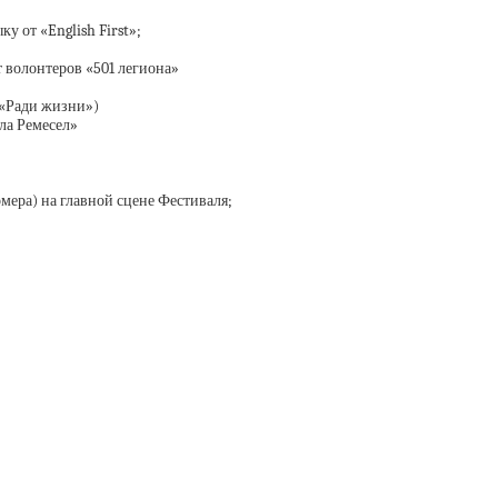
у от «English First»;
 волонтеров «501 легиона»
(«Ради жизни»)
ла Ремесел»
мера) на главной сцене Фестиваля;