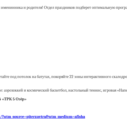
именинника и родителя! Отдел праздников подберет оптимальную програм
етайте под потолок на батутах, покоряйте 22 зоны интерактивного скалод
ле: аэрохоккей и космический баскетбол, настольный теннис, игровая «Напе
14 «ТРК 5 Озёр»
ice/?utm_source=piterzavtra&utm_medium=afisha