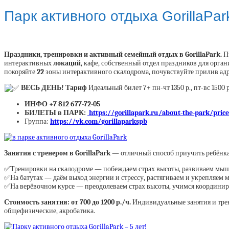
Парк активного отдыха GorillaPar
Праздники, тренировки и активный семейный отдых в GorillaPark.
П
интерактивных
локаций
, кафе, собственный отдел праздников для орга
покоряйте
22
зоны интерактивного скалодрома, почувствуйте прилив ад
ВЕСЬ ДЕНЬ! Тариф
Идеальный билет 7+ пн-чт 1350 р., пт-вс 1500 
ИНФО
+7 812 677-72-05
БИЛЕТЫ в ПАРК:
https://gorillapark.ru/about-the-park/pr
Группа:
https://vk.com/gorillaparkspb
Занятия с тренером в GorillaPark
— отличный способ приучить ребёнка 
✅Тренировки на скалодроме — побеждаем страх высоты, развиваем мышц
✅На батутах — даём выход энергии и стрессу, растягиваем и укрепляем
✅На верёвочном курсе — преодолеваем страх высоты, учимся координиро
Стоимость занятия: от 700 до 1200 р./ч.
Индивидуальные занятия и трен
общефизические, акробатика.