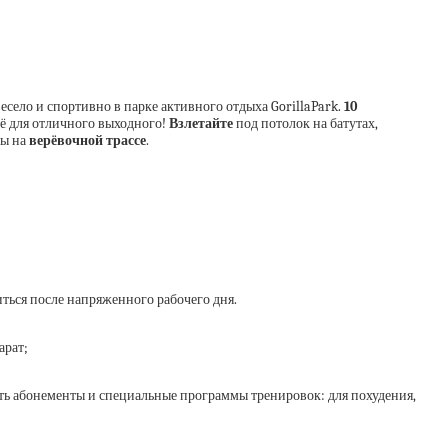
есело и спортивно в парке активного отдыха GorillaPark.
10
сё для отличного выходного!
Взлетайте
под потолок на батутах,
ты на
верёвочной трассе
.
ться после напряженного рабочего дня.
арат;
ть абонементы и специальные программы тренировок: для похудения,