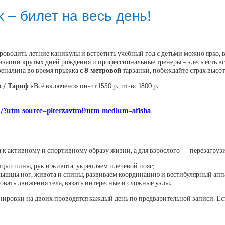
k – билет на весь день!
роводить летние каникулы и встретить учебный год с детьми можно ярко, в
низации крутых дней рождения и профессиональные тренеры – здесь есть в
реналина во время прыжка
с 8-метровой
тарзанки, побеждайте страх высо
р /
Тариф
«Всё включено» пн-чт 1550 р., пт-вс 1800 р.
ice/?utm_source=piterzavtra&utm_medium=afisha
к активному и спортивному образу жизни, а для взрослого — перезагрузи
ы спины, рук и живота, укрепляем плечевой пояс;
 мышцы ног, живота и спины, развиваем координацию и вестибулярный апп
вать движения тела, вязать интересные и сложные узлы.
ировки на двоих проводятся каждый день по предварительной записи. Ес