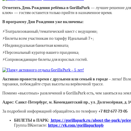
Отметить День Рождения ребёнка в GorillaPark
— лучшее решение для 
ключ» — гостям останется только прийти в назначенное время.
В программу Дня Рождения уже включены:
⚡Театрализованный/тематический квест с ведущими;
⚡Билеты всем участникам по тарифу Идеальный 7+;
⚡Индивидуальная банкетная комната;
⚡Персональный куратор вашего праздника;
⚡Сопровождающие билеты для взрослых гостей.
Активно провести время с друзьями или семьей в городе
– легко! Взл
тарзанки, побеждайте страх высоты на верёвочной трассе.
Помимо «высотных» развлечений в GorillaPark есть, чем заняться на зем
Адрес: Санкт-Петербург, м. Комендантский пр., ул. Долгоозёрная, д. 
За подробной информацией обращайтесь по телефону
+7 812 677-72-05
БИЛЕТЫ в ПАРК:
https://gorillapark.ru/about-the-park/pr
Группа ВКонтакте:
https://vk.com/gorillaparkspb