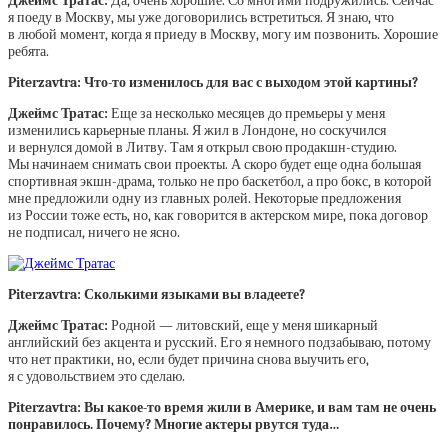
Джеймс Тратас:
Да, очень хорошие. Со многими подружились. Сейчас
я поеду в Москву, мы уже договорились встретиться. Я знаю, что
в любой момент, когда я приеду в Москву, могу им позвонить. Хорошие
ребята.
Piterzavtra: Что-то изменилось для вас с выходом этой картины?
Джеймс Тратас:
Еще за несколько месяцев до премьеры у меня
изменились карьерные планы. Я жил в Лондоне, но соскучился
и вернулся домой в Литву. Там я открыл свою продакшн-студию.
Мы начинаем снимать свои проекты. А скоро будет еще одна большая
спортивная экшн-драма, только не про баскетбол, а про бокс, в которой
мне предложили одну из главных ролей. Некоторые предложения
из России тоже есть, но, как говорится в актерском мире, пока договор
не подписал, ничего не ясно.
Piterzavtra: Сколькими языками вы владеете?
Джеймс Тратас:
Родной — литовский, еще у меня шикарный
английский без акцента и русский. Его я немного подзабываю, потому
что нет практики, но, если будет причина снова выучить его,
я с удовольствием это сделаю.
Piterzavtra: Вы какое-то время жили в Америке, и вам там не очень
понравилось. Почему? Многие актеры рвутся туда…