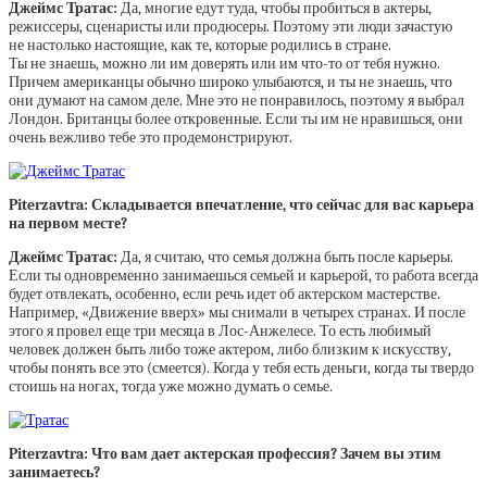
Джеймс Тратас:
Да, многие едут туда, чтобы пробиться в актеры,
режиссеры, сценаристы или продюсеры. Поэтому эти люди зачастую
не настолько настоящие, как те, которые родились в стране.
Ты не знаешь, можно ли им доверять или им что-то от тебя нужно.
Причем американцы обычно широко улыбаются, и ты не знаешь, что
они думают на самом деле. Мне это не понравилось, поэтому я выбрал
Лондон. Британцы более откровенные. Если ты им не нравишься, они
очень вежливо тебе это продемонстрируют.
Piterzavtra: Складывается впечатление, что сейчас для вас карьера
на первом месте?
Джеймс Тратас:
Да, я считаю, что семья должна быть после карьеры.
Если ты одновременно занимаешься семьей и карьерой, то работа всегда
будет отвлекать, особенно, если речь идет об актерском мастерстве.
Например, «Движение вверх» мы снимали в четырех странах. И после
этого я провел еще три месяца в Лос-Анжелесе. То есть любимый
человек должен быть либо тоже актером, либо близким к искусству,
чтобы понять все это (смеется). Когда у тебя есть деньги, когда ты твердо
стоишь на ногах, тогда уже можно думать о семье.
Piterzavtra: Что вам дает актерская профессия? Зачем вы этим
занимаетесь?