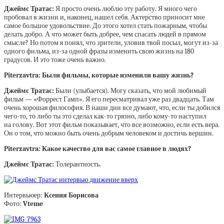
Джеймс Тратас:
Я просто очень люблю эту работу. Я много чего
пробовал в жизни и, наконец, нашел себя. Актерство приносит мне
самое большое удовольствие. До этого хотел стать пожарным, чтобы
делать добро. А что может быть добрее, чем спасать людей в прямом
смысле? Но потом я понял, что зрители, уловив твой посыл, могут из-за
одного фильма, из-за одной фразы изменить свою жизнь на 180
градусов. И это тоже очень важно.
Piterzavtra: Были фильмы, которые изменили вашу жизнь?
Джеймс Тратас:
Были (улыбается). Могу сказать, что мой любимый
фильм — «Форрест Гамп». Я его пересматривал уже раз двадцать. Там
очень хорошая философия. В наши дни все думают, что, если ты добился
чего-то, то либо ты это сделал как-то грязно, либо кому-то наступил
на голову. Вот этот фильм показывает, что все возможно, если есть вера.
Он о том, что можно быть очень добрым человеком и достичь вершин.
Piterzavtra: Какое качество для вас самое главное в людях?
Джеймс Тратас:
Толерантность.
Интервьюер:
Ксения Борисова
Фото:
Vteme