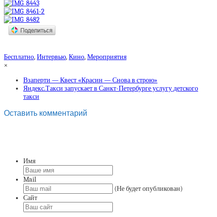
Бесплатно
,
Интервью
,
Кино
,
Мероприятия
×
Взаперти — Квест «Красин — Снова в строю»
Яндекс.Такси запускает в Санкт-Петербурге услугу детского
такси
Оставить комментарий
Имя
Mail
(Не будет опубликован)
Сайт