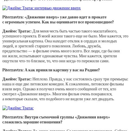
Piterzavtra: «Движение вверх» уже давно идет в прокате
с огромным успехом. Как вы оцениваете все произошедшее?
Джеймс Тратас:
Для меня честь быть частью такого масштабного,
успешного проекта. В моей жизни такого еще не было. Мне кажется, это
универсальная картина. Она находит отклик в сердцах и молодых
людей, и зрителей старшего поколения. Любовь, дружба,
предательство — в фильме очень много всего. Все люди, где бы они
ни жили, испытывают одинаковые чувства. Мне кажется, зрители
ощутили что-то близкое, то, что они когда-то пережили сами.
Piterzavtra: А как приняли картину у вас на Родине?
Джеймс Тратас:
Неплохо. Правда, у нас состоялись сразу три премьеры:
наша и еще две литовские комедии. К сожалению, литовские фильмы
взяли верх. Однако я получил очень много сообщений от тех, кто
смотрел «Движение вверх». Многим фильм очень понравился,
а некоторые сказали, что подобного не видели уже лет двадцать.
Piterzavtra: Внутри съемочной группы «Движения вверх»
сложились хорошие отношения?