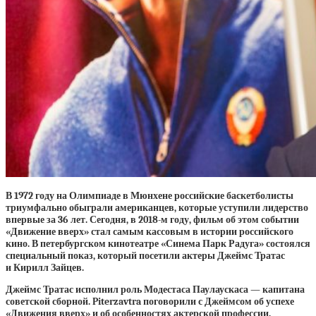
В 1972 году на Олимпиаде в Мюнхене российские баскетболисты
триумфально обыграли американцев, которые уступили лидерство
впервые за 36 лет. Сегодня, в 2018-м году, фильм об этом событии
«Движение вверх» стал самым кассовым в истории российского
кино. В петербургском кинотеатре «Синема Парк Радуга» состоялся
специальный показ, который посетили актеры Джеймс Тратас
и Кирилл Зайцев.
Джеймс Тратас исполнил роль Модестаса Паулаускаса — капитана
советской сборной. Piterzavtra поговорили с Джеймсом об успехе
«Движения вверх» и об особенностях актерской профессии.