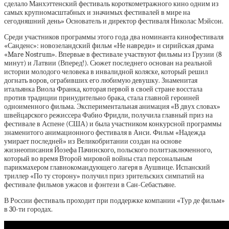
сделало Манхэттенский фестиваль короткометражного кино одним из
самых крупномасштабных и значимых фестивалей в мире на
сегодняшний день» Основатель и директор фестиваля Николас Мэйсон.
Среди участников программы этого года два номинанта кинофестиваля
«Санденс»: новозеландский фильм «Не навреди» и сирийская драма
«Mare Nostrum». Впервые в фестивале участвуют фильмы из Грузии (8
минут) и Латвии (Вперед!). Сюжет последнего основан на реальной
истории молодого человека в инвалидной коляске, который решил
догнать воров, ограбивших его любимую девушку. Знаменитая
итальянка Виола Франка, которая первой в своей стране восстала
против традиции принудительно брака, стала главной героиней
одноименного фильма. Экспериментальная анимация «В двух словах»
швейцарского режиссера Фабио Фридли, получила главный приз на
фестивале в Аспене (США) и была участником конкурсной программы
знаменитого анимационного фестиваля в Анси. Фильм «Надежда
умирает последней» из Великобритании создан на основе
жизнеописания Йозефа Пачинского, польского политзаключенного,
который во время Второй мировой войны стал персональным
парикмахером главнокомандующего лагеря в Аушвице. Испанский
триллер «По ту сторону» получил приз зрительских симпатий на
фестивале фильмов ужасов и фэнтези в Сан-Себастьяне.
В России фестиваль проходит при поддержке компании «Тур де фильм»
в 30-ти городах.