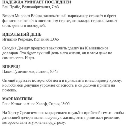
НАДЕЖДА УМИРАЕТ ПОСЛЕДНЕЙ
Бен Прайс, Великобритания, 7:43
Вторая Мировая Война, заключённый-парикмахер стрижёт и бреет
фашистов и живёт в постоянном страхе, что каждая стрижка может
стать для него последней.
ИДЕАЛЬНЫЙ ДЕНЬ
Игнасио Редондо, Испания, 10:45
Сегодня Дэвиду предстоит заключить сделку на 10 миллионов
долларов. Это будет лучший день в его жизни, он в этом даже не
сомневается. И зря.
ВПЕРЕД!
Павел Гуменников, Латвия, 10:45
Он ещё в детстве потерял обе ноги и прикован к инвалидному креслу,
но любимой девушке угрожает опасность, и он должен прийти на
помощь.
MARE NOSTRUM
Рана Казказ и Анас Халаф, Сирия, 13:00
На берегу Средиземного моря решается судьба сирийской семьи: чтобы
дать своей дочери шанс на лучшую жизнь, отец принимает решение,
которое ставит эту жизнь под угрозу.