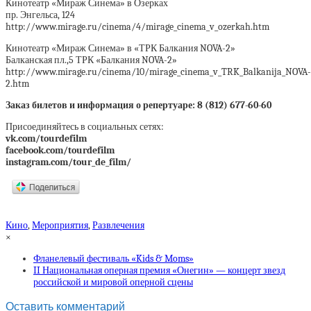
Кинотеатр «Мираж Синема» в Озерках
пр. Энгельса, 124
http://www.mirage.ru/cinema/4/mirage_cinema_v_ozerkah.htm
Кинотеатр «Мираж Синема» в «ТРК Балкания NOVA-2»
Балканская пл.,5 ТРК «Балкания NOVA-2»
http://www.mirage.ru/cinema/10/mirage_cinema_v_TRK_Balkanija_NOVA-
2.htm
Заказ билетов и информация о репертуаре: 8 (812) 677-60-60
Присоединяйтесь в социальных сетях:
vk.com/tourdefilm
facebook.com/tourdefilm
instagram.com/tour_de_film/
Кино
,
Мероприятия
,
Развлечения
×
Фланелевый фестиваль «Kids & Moms»
II Национальная оперная премия «Онегин» — концерт звезд
российской и мировой оперной сцены
Оставить комментарий