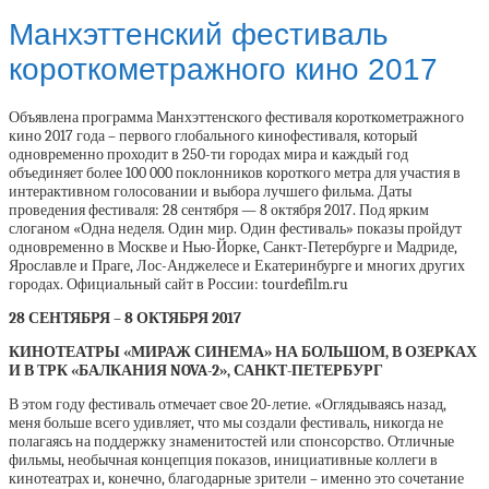
Манхэттенский фестиваль
короткометражного кино 2017
Объявлена программа Манхэттенского фестиваля короткометражного
кино 2017 года – первого глобального кинофестиваля, который
одновременно проходит в 250-ти городах мира и каждый год
объединяет более 100 000 поклонников короткого метра для участия в
интерактивном голосовании и выбора лучшего фильма. Даты
проведения фестиваля: 28 сентября — 8 октября 2017. Под ярким
слоганом «Одна неделя. Один мир. Один фестиваль» показы пройдут
одновременно в Москве и Нью-Йорке, Санкт-Петербурге и Мадриде,
Ярославле и Праге, Лос-Анджелесе и Екатеринбурге и многих других
городах. Официальный сайт в России: tourdefilm.ru
28 СЕНТЯБРЯ – 8 ОКТЯБРЯ 2017
КИНОТЕАТРЫ «МИРАЖ СИНЕМА» НА БОЛЬШОМ, В ОЗЕРКАХ
И В ТРК «БАЛКАНИЯ NOVA-2», САНКТ-ПЕТЕРБУРГ
В этом году фестиваль отмечает свое 20-летие. «Оглядываясь назад,
меня больше всего удивляет, что мы создали фестиваль, никогда не
полагаясь на поддержку знаменитостей или спонсорство. Отличные
фильмы, необычная концепция показов, инициативные коллеги в
кинотеатрах и, конечно, благодарные зрители – именно это сочетание