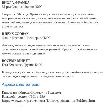
ВИОЛА, ФРАНКА
Марта Савина, Италия, 15:00
Сицилия, 1965 год. Франка вынуждена выйти замуж за человека,
который её изнасиловал, иначе она станет парией в своей общине,
живущей по давно установленным обычаям. Но она не собирается с
этим мириться.
В ДВУХ СЛОВАХ
Фабио Фредли, Швейцария, 05:00
Любовь, война и род человеческий во всём его многообразии
сплетаются в прекрасный многогранный образ, который никого не
может оставить равнодушным.
ВОСЕМЬ МИНУТ
Гега Хмаладзе, Грузия, 12:40
Конец света уже совсем близко, и стареющий волшебник понимает, что
от него ждут ещё одного последнего сеанса магии.
Адреса кинотеатров:
Кинотеатр «Мираж Синема» на Большом.
Большой проспект П.С., д. 35А
http://www.mirage.ru/cinema/1/mirage_cinema_na_Bolshom.htm