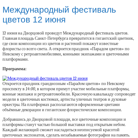
Международный фестиваль
цветов 12 июня
12 июня на Дворцовой проведут Международный фестиваль цветов.
Главная площадь Санкт-Петербурга превратится в гигантский цветник,
где свои композиции из цветов и растений покажут известные
флористы со всего света. А откроется праздник «Парадом цветов» по
Невскому с ретроавтомобилями, конными экипажами и цветочными
платформами.
Программа:
Откроется праздник грандиозным «Пара
до
м цветов» по Невскому
проспекту в
14
:
00
, в котором примут участие мобильные платформы,
конные экипажи и ретроавтомобили. Красочную кавалькаду сопроводят
модели в цветочных костюмах, артисты уличных театров и духовые
оркестры. На платформах располагаются оформленные цветами
объёмные декорации и гигантские флористические композиции.
Добравшись до Дворцовой площади, все цветочные композиции и
платформы станут частью большой выставки под открытым небом.
Каждый желающий сможет насладиться неописуемой красотой
цветочных экспонатов, сделать незабываемые фотографии на память.