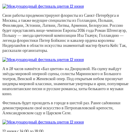
Свои работы продемонстрируют флористы из Санкт-Петербурга и
Москвы, а также ведущие специалисты из Голландии, Польши,
Финляндии, Эстонии, Латвии, Литвы, Армении, Белорусии. Россию
будет представлять вице-чемпион Европы 2016 года Роман Штенгауэр,
Польшу — звезда цветочной композиции Иза Ткачук; Голландию —
легенда флористики Питер Бойкинс и кавалер ордена королевы
Нидерлан
до
в в области искусства знаменитый мастер букета Кейс Так,
рассказали организаторы.
А в
18
часов начнётся «Бал цветов» на Дворцовой. На сцену выйдут
звёзды мировой оперной сцены, солисты Мариинского и Большого
театров, Венской и Женевской опер. Под открытым небом прозвучат
шедевры мировой классики, знаменитые увертюры и арии, популярные
неаполитанские песни и русские романсы, хиты бельканто и музыки
кино.
Фестиваль будет проходить в городе в шестой раз. Ранее са
до
вники
демонстрировали своё искусство в Петропавловской крепости,
Александровском саду и Царском Селе.
12 июня с 14:00 до 18:00