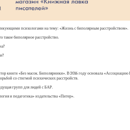
тикующими психологами на тему:
«
Жизнь с биполярным расстройством
»
.
что такое биполярное расстройство.
на
?
ми?
втор
книги «Без масок
.
Биполярники»
. В 2016 году основала «Ассоциаци
орьбой со стигмой психических расстройств.
ведущая групп для людей с БАР.
гия и педагогика» издательства «Питер».