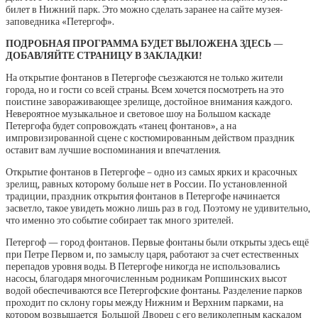
билет в Нижний парк. Это можно сделать заранее на сайте музея-
заповедника «Петергоф».
ПОДРОБНАЯ ПРОГРАММА БУДЕТ ВЫЛОЖЕНА ЗДЕСЬ —
ДОБАВЛЯЙТЕ СТРАНИЦУ В ЗАКЛАДКИ!
На открытие фонтанов в Петергофе съезжаются не только жители
города, но и гости со всей страны. Всем хочется посмотреть на это
поистине завораживающее зрелище, достойное внимания каждого.
Невероятное музыкальное и световое шоу на Большом каскаде
Петергофа будет сопровождать «танец фонтанов», а на
импровизированной сцене с костюмированным действом праздник
оставит вам лучшие воспоминания и впечатления.
Открытие фонтанов в Петергофе – одно из самых ярких и красочных
зрелищ, равных которому больше нет в России. По установленной
традиции, праздник открытия фонтанов в Петергофе начинается
засветло, такое увидеть можно лишь раз в год. Поэтому не удивительно,
что именно это событие собирает так много зрителей.
Петергоф — город фонтанов. Первые фонтаны были открыты здесь ещё
при Петре Первом и, по замыслу царя, работают за счет естественных
перепадов уровня воды. В Петергофе никогда не использовались
насосы, благодаря многочисленным родникам Ропшинских высот
водой обеспечиваются все Петергофские фонтаны. Разделение парков
проходит по склону горы между Нижним и Верхним парками, на
котором возвышается Большой Дворец с его великолепным каскадом