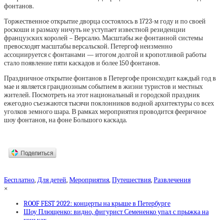
фонтанов.
Торжественное открытие дворца состоялось в 1723-м году и по своей
роскоши и размаху ничуть не уступает известной резиденции
французских королей – Версалю. Масштабы же фонтанной системы
превосходят масштабы версальской. Петергоф неизменно
ассоциируется с фонтанами — итогом долгой и кропотливой работы
стало появление пяти каскадов и более 150 фонтанов.
Праздничное открытие фонтанов в Петергофе происходит каждый год в
мае и является грандиозным событием в жизни туристов и местных
жителей. Посмотреть на этот национальный и городской праздник
ежегодно съезжаются тысячи поклонников водной архитектуры со всех
уголков земного шара. В рамках мероприятия проводится фееричное
шоу фонтанов, на фоне Большого каскада.
Бесплатно
,
Для детей
,
Мероприятия
,
Путешествия
,
Развлечения
×
ROOF FEST 2022: концерты на крыше в Петербурге
Шоу Плющенко: видно, фигурист Семененко упал с прыжка на