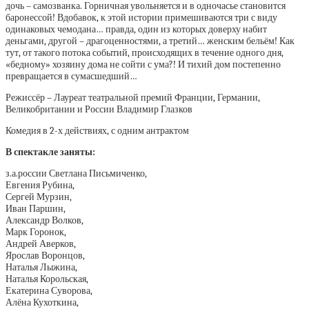
дочь – самозванка. Горничная увольняется и в одночасье становится
баронессой! Вдобавок, к этой истории примешиваются три с виду
одинаковых чемодана… правда, один из которых доверху набит
деньгами, другой – драгоценностями, а третий… женским бельём! Как
тут, от такого потока событий, происходящих в течение одного дня,
«бедному» хозяину дома не сойти с ума?! И тихий дом постепенно
превращается в сумасшедший…
Режиссёр – Лауреат театральной премий Франции, Германии,
Великобритании и России Владимир Глазков
Комедия в 2-х действиях, с одним антрактом
В спектакле заняты:
з.а.россии Светлана Письмиченко,
Евгения Рубина,
Сергей Мурзин,
Иван Паршин,
Александр Волков,
Марк Горонок,
Андрей Аверков,
Ярослав Воронцов,
Наталья Лыжина,
Наталья Корольская,
Екатерина Суворова,
Алёна Кухоткина,