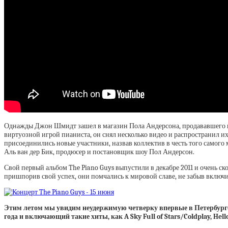
Однажды Джон Шмидт зашел в магазин Пола Андерсона, продававшего пи
виртуозной игрой пианиста, он снял несколько видео и распространил их
присоединились новые участники, назвав коллектив в честь того самого
Аль ван дер Бик, продюсер и постановщик шоу Пол Андерсон.
Свой первый альбом The Piano Guys выпустили в декабре 2011 и очень с
пришпорив свой успех, они помчались к мировой славе, не забыв включит
Этим летом мы увидим неудержимую четверку впервые в Петербурге:
года и включающий такие хиты, как A Sky Full of Stars/Coldplay, He