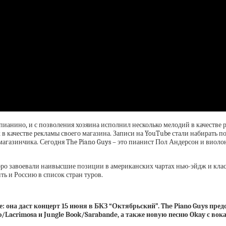
анино, и с позволения хозяина исполнил несколько мелодий в качестве р
 в качестве рекламы своего магазина. Записи на YouTube стали набирать п
 магазинчика. Сегодня The Piano Guys – это пианист Пол Андерсон и виол
коро завоевали наивысшие позиции в американских чартах нью-эйдж и кла
ь и Россию в список стран туров.
 она даст концерт 15 июня в БКЗ “Октябрьский”. The Piano Guys пре
llo/Lacrimosa и Jungle Book/Sarabande, а также новую песню Okay с во