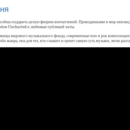
юня
пособны подарить целую феерию впечатлений. Проводниками в мир неизве
льбом Uncharted и любимые публикой хиты.
ровища мирового музыкального фонда, современные поп и рок композиции,
ибо жанра, она для тех, кто слышит и ценит самую суть музыки, легко раз