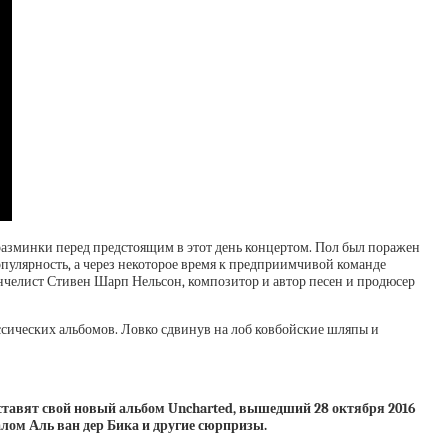
азминки перед предстоящим в этот день концертом. Пол был поражен
опулярность, а через некоторое время к предприимчивой команде
ончелист Стивен Шарп Нельсон, композитор и автор песен и продюсер
ссических альбомов. Ловко сдвинув на лоб ковбойские шляпы и
дставят свой новый альбом Uncharted, вышедший 28 октября 2016
калом Аль ван дер Бика и другие сюрпризы.