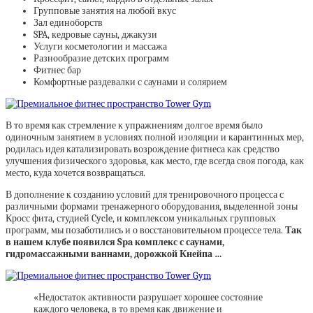
Групповые занятия на любой вкус
Зал единоборств
SPA, кедровые сауны, джакузи
Услуги косметологии и массажа
Разнообразие детских программ
Фитнес бар
Комфортные раздевалки с саунами и солярием
В то время как стремление к упражнениям долгое время было
одиночным занятием в условиях полной изоляции и карантинных мер,
родилась идея катализировать возрождение фитнеса как средство
улучшения физического здоровья, как место, где всегда своя погода, как
место, куда хочется возвращаться.
В дополнение к созданию условий для тренировочного процесса с
различными формами тренажерного оборудования, выделенной зоны
Кросс фита, студией Cycle, и комплексом уникальных групповых
программ, мы позаботились и о восстановительном процессе тела.
Так
в нашем клубе появился Spa комплекс с саунами,
гидромассажными ваннами, дорожкой Кнейпа …
«Недостаток активности разрушает хорошее состояние
каждого человека, в то время как движение и