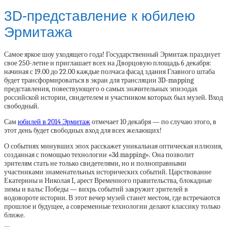
3D-представление к юбилею
Эрмитажа
Самое яркое шоу уходящего года! Государственный Эрмитаж празднует
свое 250-летие и приглашает всех на Дворцовую площадь 6 декабря:
начиная с 19.00 до 22.00 каждые полчаса фасад здания Главного штаба
будет трансформироваться в экран для трансляции 3D-mapping
представления, повествующего о самых значительных эпизодах
российской истории, свидетелем и участником которых был музей. Вход
свободный.
Сам
юбилей в 2014 Эрмитаж
отмечает 10 декабря — по случаю этого, в
этот день будет свободных вход для всех желающих!
О событиях минувших эпох расскажет уникальная оптическая иллюзия,
созданная с помощью технологии «
3d
mapping». Она позволит
зрителям стать не только свидетелями, но и полноправными
участниками знаменательных исторических событий. Царствование
Екатерины и Николая I, арест Временного правительства, блокадные
зимы и вальс Победы — вихрь событий закружит зрителей в
водовороте истории. В этот вечер музей станет местом, где встречаются
прошлое и будущее, а современные технологии делают классику только
ближе.