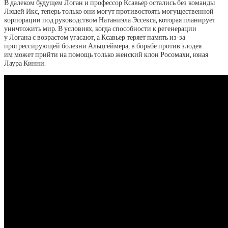
В далеком будущем Логан и профессор Ксавьер остались без команды
Людей Икс, теперь только они могут противостоять могущественной
корпорации под руководством Натаниэла Эссекса, которая планирует
уничтожить мир. В условиях, когда способности к регенерации
у Логана с возрастом угасают, а Ксавьер теряет память из-за
прогрессирующей болезни Альцгеймера, в борьбе против злодея
им может прийти на помощь только женский клон Росомахи, юная
Лаура Кинни.