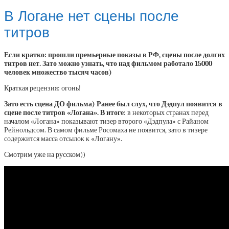
В Логане нет сцены после
титров
Если кратко: прошли премьерные показы в РФ, сцены после долгих
титров нет. Зато можно узнать, что над фильмом работало 15000
человек множество тысяч часов)
Краткая рецензия: огонь!
Зато есть сцена ДО фильма) Ранее был слух, что Дэдпул появится в
сцене после титров «Логана». В итоге:
в некоторых странах перед
началом «Логана» показывают тизер второго «Дэдпула» с Райаном
Рейнольдсом. В самом фильме Росомаха не появится, зато в тизере
содержится масса отсылок к «Логану».
Смотрим уже на русском))