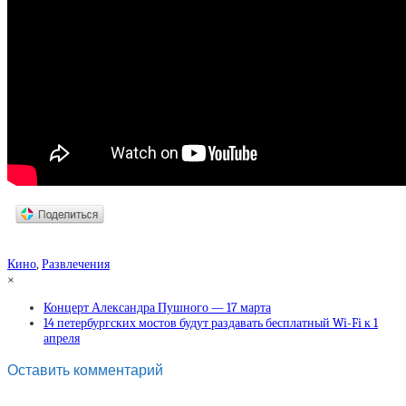
Кино
,
Развлечения
×
Концерт Александра Пушного — 17 марта
14 петербургских мостов будут раздавать бесплатный Wi-Fi к 1
апреля
Оставить комментарий