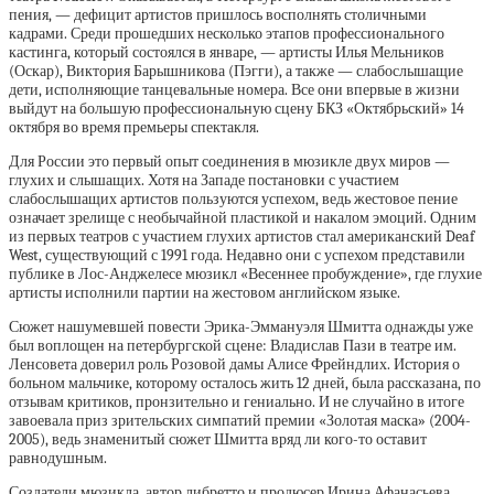
пения, — дефицит артистов пришлось восполнять столичными
кадрами. Среди прошедших несколько этапов профессионального
кастинга, который состоялся в январе, — артисты Илья Мельников
(Оскар), Виктория Барышникова (Пэгги), а также — слабослышащие
дети, исполняющие танцевальные номера. Все они впервые в жизни
выйдут на большую профессиональную сцену БКЗ «Октябрьский» 14
октября во время премьеры спектакля.
Для России это первый опыт соединения в мюзикле двух миров —
глухих и слышащих. Хотя на Западе постановки с участием
слабослышащих артистов пользуются успехом, ведь жестовое пение
означает зрелище с необычайной пластикой и накалом эмоций. Одним
из первых театров с участием глухих артистов стал американский Deaf
West, существующий с 1991 года. Недавно они с успехом представили
публике в Лос-Анджелесе мюзикл «Весеннее пробуждение», где глухие
артисты исполнили партии на жестовом английском языке.
Сюжет нашумевшей повести Эрика-Эммануэля Шмитта однажды уже
был воплощен на петербургской сцене: Владислав Пази в театре им.
Ленсовета доверил роль Розовой дамы Алисе Фрейндлих. История о
больном мальчике, которому осталось жить 12 дней, была рассказана, по
отзывам критиков, пронзительно и гениально. И не случайно в итоге
завоевала приз зрительских симпатий премии «Золотая маска» (2004-
2005), ведь знаменитый сюжет Шмитта вряд ли кого-то оставит
равнодушным.
Создатели мюзикла, автор либретто и продюсер Ирина Афанасьева,