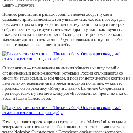
Всероссийского общества глухих и Комитета по социальной политике
Санкт-Петербурга.
Помимо репетиции, в рамках весенней недели добра глухие и
слышащие артисты мюзикла, год учившие язык жестов, проведут для
всех желающих мастер-класс по жестовому пению: за короткий срок
собравшиеся смогут выучить несколько фраз и узнать, как звучит на
языке жестов название мюзикла. В конце репетиции и мастер-класса
маленькие артисты спектакля выйдут на площадь и отпустят в небо
розовые шары с «посланиями» в небо.
Смысл акции — привлечение внимания общества к миру людей с
ограниченными возможностями, которые в России сталкиваются со
многими трудностями. В том числе, и подвергаются жесткой критике на
центральном телевидении и в международной политике, — как это
произошло во время шоу «Минута славы» с Евгением Смирновым и
при подготовке к участию в конкурсе «Евровидение» претендентки от
России Юлии Самойловой.
Команда нового проекта продюсерского центра Makers Lab молодая и
теперь частично состоит из слабослышащих артистов из московского
театра Nedoslov. Оказывается, в Петербурге слабая школа жестового