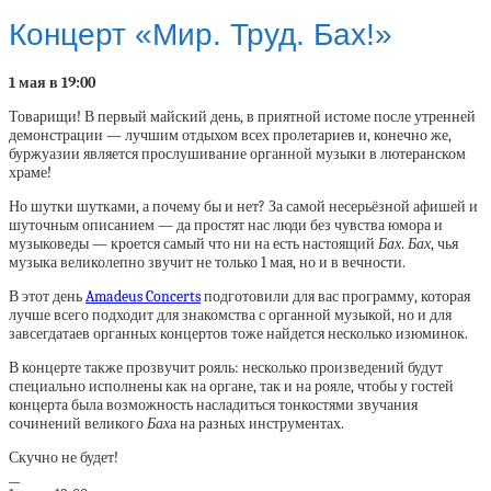
Концерт «Мир. Труд. Бах!»
1 мая в 19:00
Товарищи! В первый майский день, в приятной истоме после утренней
демонстрации — лучшим отдыхом всех пролетариев и, конечно же,
буржуазии является прослушивание органной музыки в лютеранском
храме!
Но шутки шутками, а почему бы и нет? За самой несерьёзной афишей и
шуточным описанием — да простят нас люди без чувства юмора и
музыковеды — кроется самый что ни на есть настоящий
Бах
.
Бах
, чья
музыка великолепно звучит не только 1 мая, но и в вечности.
В этот день
Amadeus Concerts
подготовили для вас программу, которая
лучше всего подходит для знакомства с органной музыкой, но и для
завсегдатаев органных концертов тоже найдется несколько изюминок.
В концерте также прозвучит рояль: несколько произведений будут
специально исполнены как на органе, так и на рояле, чтобы у гостей
концерта была возможность насладиться тонкостями звучания
сочинений великого
Бах
а на разных инструментах.
Скучно не будет!
__